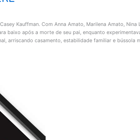
oli, Casey Kauffman. Com Anna Amato, Marilena Amato, Nin
ra baixo após a morte de seu pai, enquanto experimentav
al, arriscando casamento, estabilidade familiar e bússola m