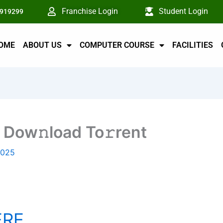
Franchise Login
Student Login
6919299
OME
ABOUT US
COMPUTER COURSE
FACILITIES
 Dow𝚗load To𝚛rent
2025
ERE