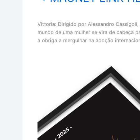
Vittoria: Dirigido por Alessandro Cassig
mundo de uma mulher se vira de cabeça pa
a obriga a mergulhar na adoção internacion