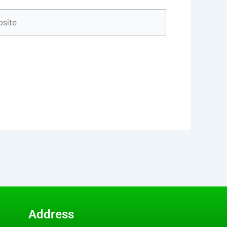
ite
Address