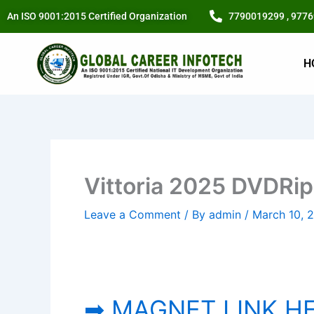
Skip
An ISO 9001:2015 Certified Organization
7790019299 , 977
to
content
H
Vittoria 2025 DVDRip
Leave a Comment
/ By
admin
/
March 10, 
➡ MAGNET LINK H