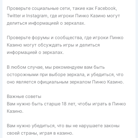
Проверьте социальные сети, такие как Facebook,
Twitter и Instagram, где игроки Пинко Казино могут
делиться информацией о зеркалах.
Проверьте форумы и сообщества, где игроки Пинко
Казино могут обсуждать игры и делиться
информацией о зеркалах.
В любом случае, мы рекомендуем вам быть
осторожными при выборе зеркала, и убедиться, что
оно является официальным зеркалом Пинко Казино.
Важные советы
Вам нужно быть старше 18 лет, чтобы играть в Пинко
Казино.
Вам нужно убедиться, что вы не нарушаете законы
своей страны, играя в казино.