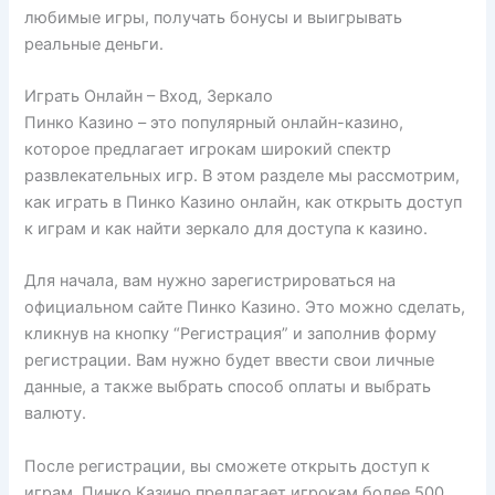
любимые игры, получать бонусы и выигрывать
реальные деньги.
Играть Онлайн – Вход, Зеркало
Пинко Казино – это популярный онлайн-казино,
которое предлагает игрокам широкий спектр
развлекательных игр. В этом разделе мы рассмотрим,
как играть в Пинко Казино онлайн, как открыть доступ
к играм и как найти зеркало для доступа к казино.
Для начала, вам нужно зарегистрироваться на
официальном сайте Пинко Казино. Это можно сделать,
кликнув на кнопку “Регистрация” и заполнив форму
регистрации. Вам нужно будет ввести свои личные
данные, а также выбрать способ оплаты и выбрать
валюту.
После регистрации, вы сможете открыть доступ к
играм. Пинко Казино предлагает игрокам более 500