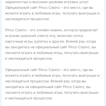
надежностью и высоким уровнем игровых услуг.
Официальный сайт Pinco Casino – это место, где вы
можете играть в любимые игры, получать выигрыши и
наслаждаться процессом.
Pinco Casino – это онлайн-казино, которое предлагает
игрокам широкий спектр игр, включая слоты,
карточные игры, рулетку и другие. Всякий раз, когда
вы заходитесь на официальный сайт Pinco Casino, вы
сможете играть в любимые игры, получать выигрыши
и наслаждаться процессом.
Официальный сайт Pinco Casino – это место, где вы
можете играть в любимые игры, получать выигрыши и
наслаждаться процессом. Всякий раз, когда вы
заходитесь на официальный сайт Pinco Casino, вы
сможете играть в любимые игры, получать выигрыши
и наслаждаться процессом.