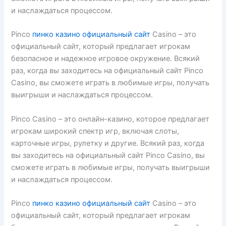
и наслаждаться процессом.
Pinco
пинко казино официальный сайт
Casino – это
официальный сайт, который предлагает игрокам
безопасное и надежное игровое окружение. Всякий
раз, когда вы заходитесь на официальный сайт Pinco
Casino, вы сможете играть в любимые игры, получать
выигрыши и наслаждаться процессом.
Pinco Casino – это онлайн-казино, которое предлагает
игрокам широкий спектр игр, включая слоты,
карточные игры, рулетку и другие. Всякий раз, когда
вы заходитесь на официальный сайт Pinco Casino, вы
сможете играть в любимые игры, получать выигрыши
и наслаждаться процессом.
Pinco
пинко казино официальный сайт
Casino – это
официальный сайт, который предлагает игрокам