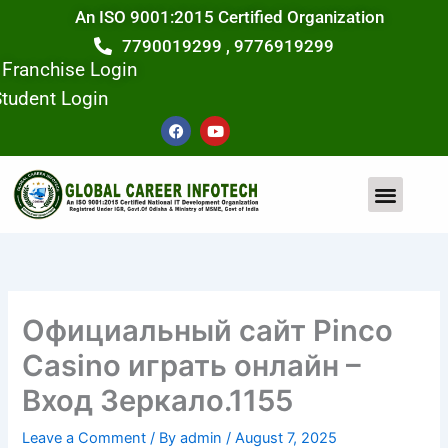
Skip
An ISO 9001:2015 Certified Organization
to
7790019299 , 9776919299
content
Franchise Login
tudent Login
F
Y
a
o
c
u
e
t
b
u
o
b
o
e
COMPUTER COURSE
CONTACT US
k
Официальный сайт Pinco
Casino играть онлайн –
Вход Зеркало.1155
Leave a Comment
/ By
admin
/
August 7, 2025