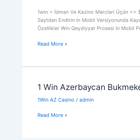
Android
Apk
1win ⭐ İdman Və Kazino Mərcləri Üçün >>
Və
Saytdan Endirin In Mobil Versiyonunda Kayı
Ios
Özellikler Win Qeydiyyat Prosesi In Mobil
Software
2024
Read More »
Pulsuz
Indir
1 Win Azerbaycan Bukmeker
1
Win
1Win AZ Casino
/
admin
Azerbaycan
Bukmeker
Read More »
Kontorunun,
Veb-
saytın