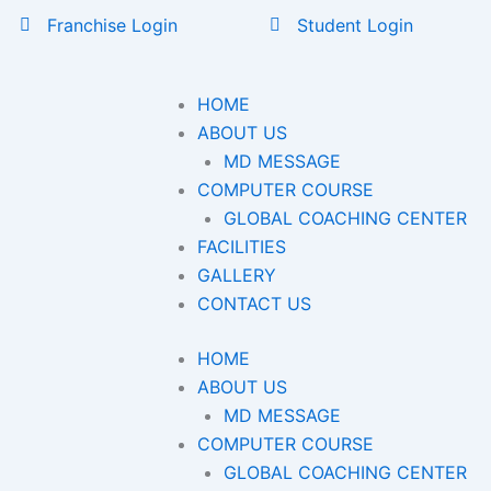
Franchise Login
Student Login
HOME
ABOUT US
MD MESSAGE
COMPUTER COURSE
GLOBAL COACHING CENTER
FACILITIES
GALLERY
CONTACT US
HOME
ABOUT US
MD MESSAGE
COMPUTER COURSE
GLOBAL COACHING CENTER