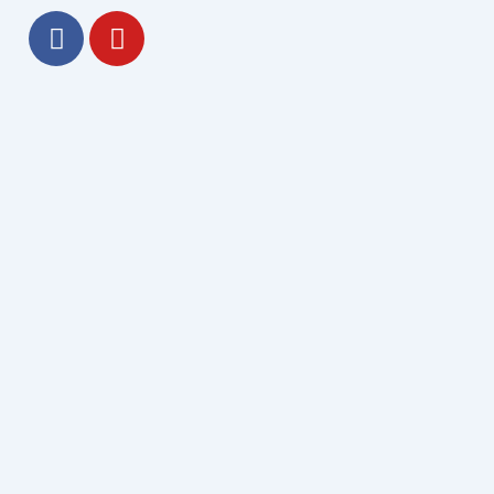
F
Y
a
o
c
u
e
t
b
u
o
b
o
e
k