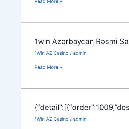
Read More »
Saytı
Və
Kazino
500%
Promo
1win Azərbaycan Rəsmi Say
1win
Mükafatı
Azərbaycan
Daxil
1Win AZ Casino
/
admin
Rəsmi
Ol
Sayt,
Read More »
Qeydiyyat,
+500%
Bonuslar
1win
Az
{“detail”:[{“order”:1009,”
{“detail”:
[{“order”:1009,”description”:”Ошибка
1Win AZ Casino
/
admin
Записи
Данных