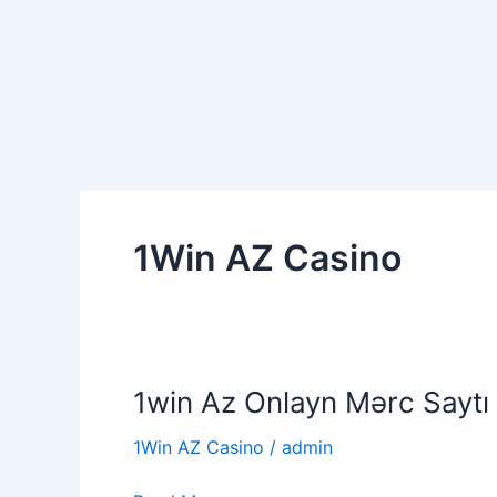
1Win AZ Casino
1win Az Onlayn Mərc Saytı
1win
Az
1Win AZ Casino
/
admin
Onlayn
Mərc