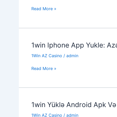
Win
Read More »
Arizona
Kazino
Rəsmi
Saytı”
1win Iphone App Yukle: A
1win
Iphone
1Win AZ Casino
/
admin
App
Yukle:
Read More »
Azərbaycanda
Android
Və
Ios
Üçün
1win Yüklə Android Apk Və
1win
Apk
Yüklə
1Win AZ Casino
/
admin