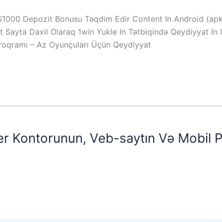
 $1000 Depozit Bonusu Təqdim Edir Content In Android (ap
t Sayta Daxil Olaraq 1win Yukle In Tətbiqində Qeydiyyat In
 Proqramı – Az Oyunçuları Üçün Qeydiyyat
 Kontorunun, Veb-saytın Və Mobil P