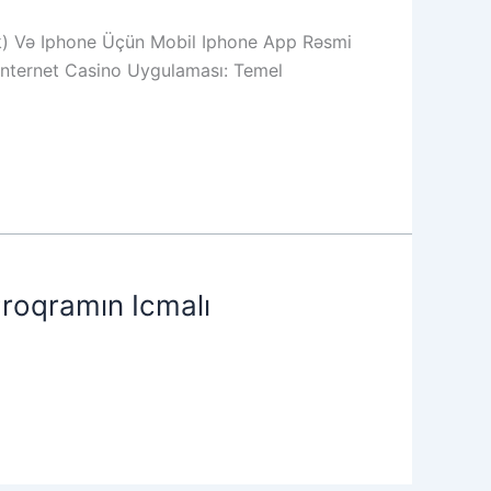
k) Və Iphone Üçün Mobil Iphone App Rəsmi
 Internet Casino Uygulaması: Temel
roqramın Icmalı