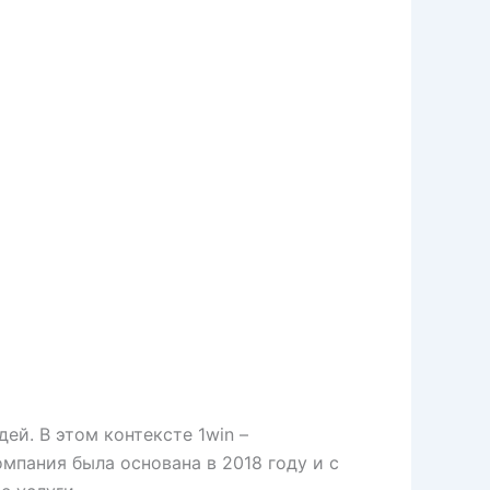
ей. В этом контексте 1win –
мпания была основана в 2018 году и с