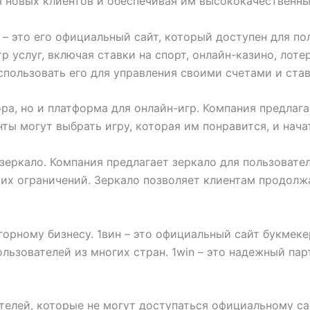
я новых клиентов и обеспечивая им высококачественны
 – это его официальный сайт, который доступен для по
 услуг, включая ставки на спорт, онлайн-казино, лоте
использовать его для управления своими счетами и ста
ора, но и платформа для онлайн-игр. Компания предлаг
нты могут выбрать игру, которая им понравится, и нач
 зеркало. Компания предлагает зеркало для пользовате
их ограничений. Зеркало позволяет клиентам продолжат
игорному бизнесу. 1вин – это официальный сайт букмек
ользователей из многих стран. 1win – это надежный па
ателей, которые не могут доступаться официальному са