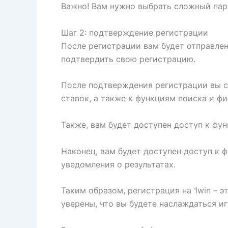
Важно! Вам нужно выбрать сложный паро
Шаг 2: подтверждение регистрации
После регистрации вам будет отправлен
подтвердить свою регистрацию.
После подтверждения регистрации вы см
ставок, а также к функциям поиска и фи
Также, вам будет доступен доступ к фу
Наконец, вам будет доступен доступ к 
уведомления о результатах.
Таким образом, регистрация на 1win – 
уверены, что вы будете наслаждаться иг