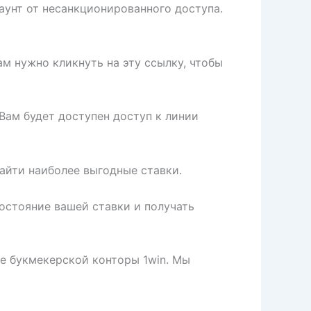
аунт от несанкционированного доступа.
м нужно кликнуть на эту ссылку, чтобы
 Вам будет доступен доступ к линии
найти наиболее выгодные ставки.
состояние вашей ставки и получать
те букмекерской конторы 1win. Мы