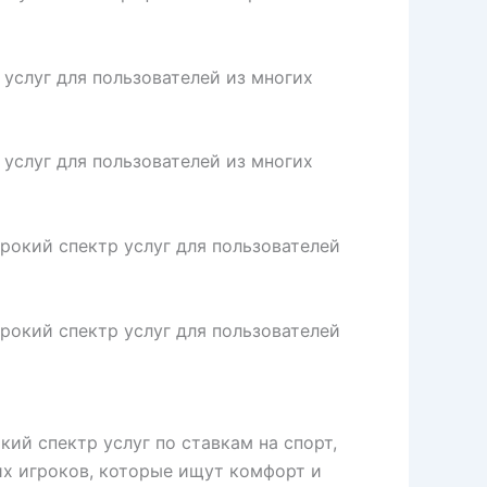
 услуг для пользователей из многих
 услуг для пользователей из многих
рокий спектр услуг для пользователей
рокий спектр услуг для пользователей
ий спектр услуг по ставкам на спорт,
их игроков, которые ищут комфорт и