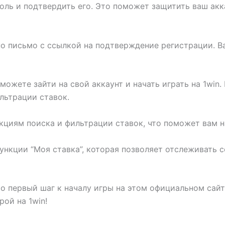
ль и подтвердить его. Это поможет защитить ваш акк
о письмо с ссылкой на подтверждение регистрации. Ва
ожете зайти на свой аккаунт и начать играть на 1win.
льтрации ставок.
нкциям поиска и фильтрации ставок, что поможет вам 
функции “Моя ставка”, которая позволяет отслеживать 
это первый шаг к началу игры на этом официальном сай
рой на 1win!