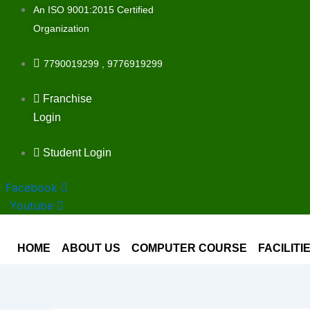
Skip
An ISO 9001:2015 Certified
to
Organization
content
7790019299 , 9776919299
Franchise
Login
Student Login
Facebook
Youtube
HOME
ABOUT US
COMPUTER COURSE
FACILITI