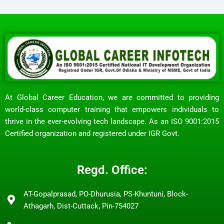
At Global Career Education, we are committed to providing
world-class computer training that empowers individuals to
thrive in the ever-evolving tech landscape. As an ISO 9001:2015
Certified organization and registered under IGR Govt.
Regd. Office:
AT-Gopalprasad, PO-Dhurusia, PS-Khuntuni, Block-
Athagarh, Dist-Cuttack, Pin-754027