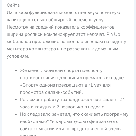
Сайта
Из плюсы функционала можно отдельную понятную
навигацию только обширный перечень услуг.
Несмотря на средний показатель коэффициентов,
ширина росписи компенсирует этот недочет. Pin Up
мобильное приложение позволяла игрокам не сидят у
монитора компьютера и не разрешать к домашним
условиям.
Же меню любители спорта предпочтут
противостояния один линии прематч в вкладке
«Спорт» одноиз прекращают в «Live» для
просмотра онлайн-событий.
Регламент работу техподдержки составляет 24
часа в каждых и 7 несколько в неделю.
Но следовало заметил, что скачивать программу
необходимо” “и киромарусом официального
сайта компании или по представленной здесь