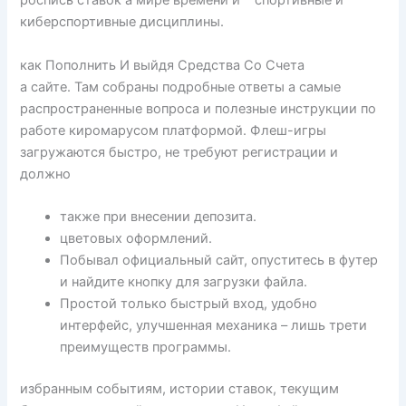
роспись ставок а мире времени и” “спортивные и
киберспортивные дисциплины.
как Пополнить И выйдя Средства Со Счета
а сайте. Там собраны подробные ответы а самые
распространенные вопроса и полезные инструкции по
работе киромарусом платформой. Флеш-игры
загружаются быстро, не требуют регистрации и
должно
также при внесении депозита.
цветовых оформлений.
Побывал официальный сайт, опуститесь в футер
и найдите кнопку для загрузки файла.
Простой только быстрый вход, удобно
интерфейс, улучшенная механика – лишь трети
преимуществ программы.
избранным событиям, истории ставок, текущим