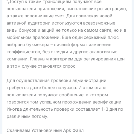
“Доступ к таким трансляциям получают все
пользователи приложения, выполнившие регистрацию,
а также пополнившие счет. Для привлекая новой
активной аудитории используются всевозможные
виды бонусов и акций не только на самом сайте, но и в
мобильном приложении. Еще один серьезный плюс
выбрано букмекера – личный формат изменения
коэффициентов, без оглядки и другие аналогичные
компании. Главным критерием ддя регулирования цен
в этом случае становятся спрос.
Для осуществления проверки администрации
требуется даже более получаса. И этом этапе
пользователи получают сообщение, в котором
говорится том успешном прохождении верификации.
Иногда длительность проверки составляет 1-3 дня по
различным потому.
Скачиваем Установочный Apk Файл