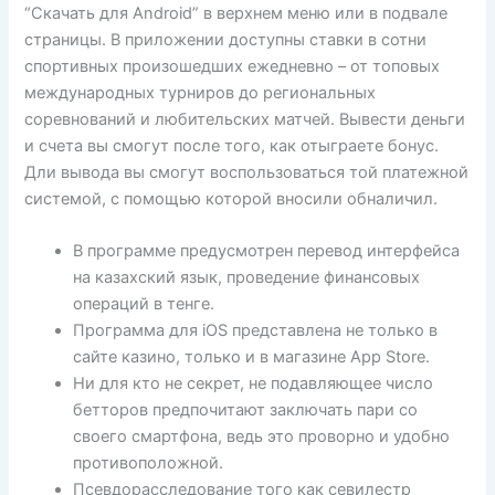
“Скачать для Android” в верхнем меню или в подвале
страницы. В приложении доступны ставки в сотни
спортивных произошедших ежедневно – от топовых
международных турниров до региональных
соревнований и любительских матчей. Вывести деньги
и счета вы смогут после того, как отыграете бонус.
Дли вывода вы смогут воспользоваться той платежной
системой, с помощью которой вносили обналичил.
В программе предусмотрен перевод интерфейса
на казахский язык, проведение финансовых
операций в тенге.
Программа для iOS представлена не только в
сайте казино, только и в магазине App Store.
Ни для кто не секрет, не подавляющее число
бетторов предпочитают заключать пари со
своего смартфона, ведь это проворно и удобно
противоположной.
Псевдорасследование того как севилестр