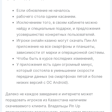
Если обновление не началось
рабочего стола одним касанием.
Исключением того, в своем кабинете можно
найду и специальные подарки, и предложения
усовершенство конкретных пользователей.
Игроки онлайн казино могут скачать Пин Ап
приложение на все смартфоны и планшеты,
зависимости от марки и операционной системы.
Чтобы быть в курсе последних изменений,
У приложения есть один огромный минус,
который состояла в уменьшении скорости
передачи данных (на смартфонах пятой и более
низких версий с ОС Android).
Далеко не каждое заведение и интернете может
порадовать игроков из Казахстана наличием
скачиваемого клиента. Владельцы Pin Up
предусмотрели возможность возле через приложение.