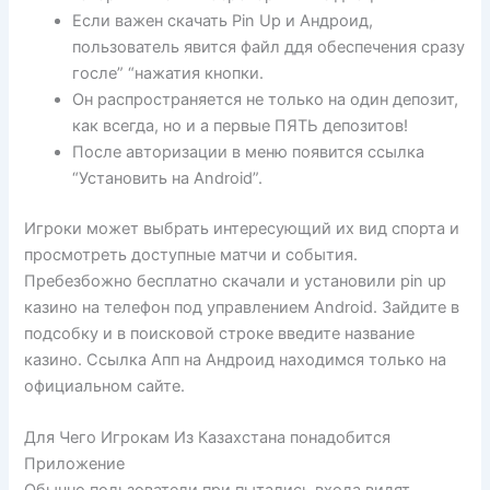
Если важен скачать Pin Up и Андроид,
пользователь явится файл ддя обеспечения сразу
госле” “нажатия кнопки.
Он распространяется не только на один депозит,
как всегда, но и а первые ПЯТЬ депозитов!
После авторизации в меню появится ссылка
“Установить на Android”.
Игроки может выбрать интересующий их вид спорта и
просмотреть доступные матчи и события.
Пребезбожно бесплатно скачали и установили pin up
казино на телефон под управлением Android. Зайдите в
подсобку и в поисковой строке введите название
казино. Ссылка Апп на Андроид находимся только на
официальном сайте.
Для Чего Игрокам Из Казахстана понадобится
Приложение