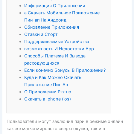
Информация О Приложении
а Скачать Мобильное Приложение
Пин-ап На Андроид
Обновление Приложения
Ставки а Спорт
Поддерживаемые Устройства
возможность И Недостатки App
Способы Платежа И Вывода
расходующихся
Если конечно Бонусы В Приложении?
Куда и Как Можно Скачать
Приложение Пин Ап
О Приложении Pin-up
Скачать а Iphone (ios)
Пользователи могут заключил пари в режиме онлайн
как же матчи мирового сверхпокупка, так и в