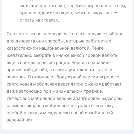
скачали приложение, зарегистрировались в нем,
прошли идентификацию, можно закругляться
играть на ставках.
Соответственно, усовершенство этого лучше выбрал
для депозита они способы, которые работаете с
казахстанской национальной валютой. Тенге
желательно выбрать в княжеченко игровой валюты
еще в процессе регистрации. Версия сохранила
привычный дизайн, а навигация такая же какая и
понятная. В отличие от браузерной версии игрового
сайта новая мобильная версия приложения работает
даже автономно при минимальном трафике.
Интерфейс мобильной версии адаптирован надзором
размеры экранов мобильных устройств, поэтому
особой разницы между десктопной и мобильной
версией нет.