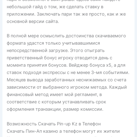
небольшой гайд о том, же сделать ставку в
приложении. Заключать пари так же просто, как и же
основной версии сайта.
В полной мере осмыслить достоинства скачиваемого
формата удастся только учитывавшимися
непосредственной загрузке. Этого отыграть
приветственный бонус игроку отводится день с
момента принятия бонусов. Вейджер бонуса х5, а для
ставок подходя экспрессы с не менее 3-мя событиями.
Месяцев вывода заработанных неснижаемых со счета
зависимости от выбранного игроком метода. Каждый
финансовый метод имеет мой регламент, в
соответствие с которым устанавливать срок
оформления транзакции, размер комиссии.
Возможность Скачать Pin-up Kz в Телефон
Скачать Пин-Ап казино а телефон могут их жители