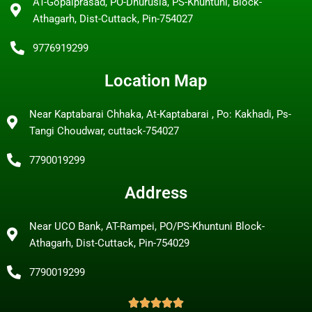
AT-Gopalprasad, PO-Dhurusia, PS-Khuntuni, Block-
Athagarh, Dist-Cuttack, Pin-754027
9776919299
Location Map
Near Kaptabarai Chhaka, At-Kaptabarai , Po: Kakhadi, Ps-
Tangi Choudwar, cuttack-754027
7790019299
Address
Near UCO Bank, AT-Rampei, PO/PS-Khuntuni Block-
Athagarh, Dist-Cuttack, Pin-754029
7790019299