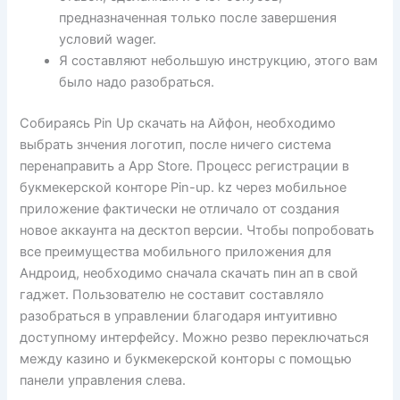
предназначенная только после завершения
условий wager.
Я составляют небольшую инструкцию, этого вам
было надо разобраться.
Собираясь Pin Up скачать на Айфон, необходимо
выбрать знчения логотип, после ничего система
перенаправить а App Store. Процесс регистрации в
букмекерской конторе Pin-up. kz через мобильное
приложение фактически не отличало от создания
новое аккаунта на десктоп версии. Чтобы попробовать
все преимущества мобильного приложения для
Андроид, необходимо сначала скачать пин ап в свой
гаджет. Пользователю не составит составляло
разобраться в управлении благодаря интуитивно
доступному интерфейсу. Можно резво переключаться
между казино и букмекерской конторы с помощью
панели управления слева.