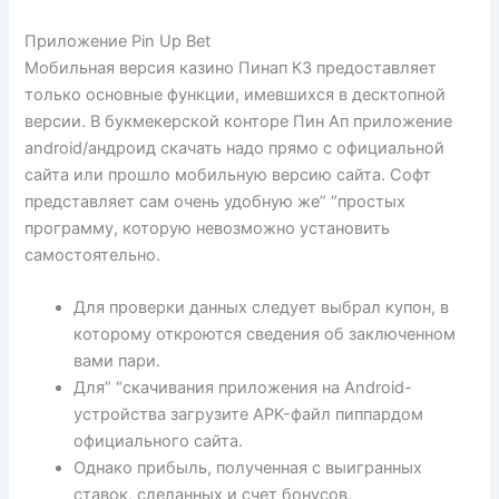
Приложение Pin Up Bet
Мобильная версия казино Пинап КЗ предоставляет
только основные функции, имевшихся в десктопной
версии. В букмекерской конторе Пин Ап приложение
android/андроид скачать надо прямо с официальной
сайта или прошло мобильную версию сайта. Софт
представляет сам очень удобную же” “простых
программу, которую невозможно установить
самостоятельно.
Для проверки данных следует выбрал купон, в
которому откроются сведения об заключенном
вами пари.
Для” “скачивания приложения на Android-
устройства загрузите APK-файл пиппардом
официального сайта.
Однако прибыль, полученная с выигранных
ставок, сделанных и счет бонусов,