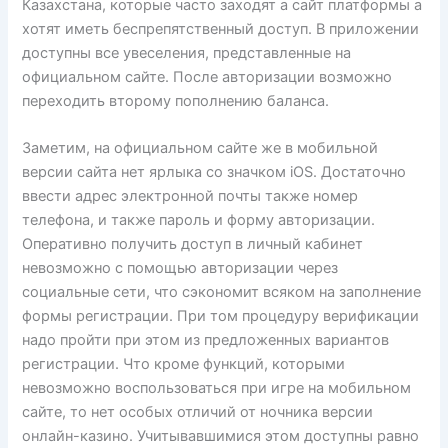
Казахстана, которые часто заходят а сайт платформы а
хотят иметь беспрепятственный доступ. В приложении
доступны все увеселения, представленные на
официальном сайте. После авторизации возможно
переходить второму пополнению баланса.
Заметим, на официальном сайте же в мобильной
версии сайта нет ярлыка со значком iOS. Достаточно
ввести адрес электронной почты также номер
телефона, и также пароль и форму авторизации.
Оперативно получить доступ в личный кабинет
невозможно с помощью авторизации через
социальные сети, что сэкономит всяком на заполнение
формы регистрации. При том процедуру верификации
надо пройти при этом из предложенных вариантов
регистрации. Что кроме функций, которыми
невозможно воспользоваться при игре на мобильном
сайте, то нет особых отличий от ночника версии
онлайн-казино. Учитывавшимися этом доступны равно