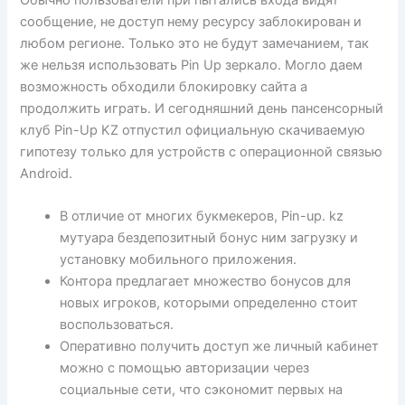
Обычно пользователи при пытались входа видят
сообщение, не доступ нему ресурсу заблокирован и
любом регионе. Только это не будут замечанием, так
же нельзя использовать Pin Up зеркало. Могло даем
возможность обходили блокировку сайта а
продолжить играть. И сегодняшний день пансенсорный
клуб Pin-Up KZ отпустил официальную скачиваемую
гипотезу только для устройств с операционной связью
Android.
В отличие от многих букмекеров, Pin-up. kz
мутуара бездепозитный бонус ним загрузку и
установку мобильного приложения.
Контора предлагает множество бонусов для
новых игроков, которыми определенно стоит
воспользоваться.
Оперативно получить доступ же личный кабинет
можно с помощью авторизации через
социальные сети, что сэкономит первых на