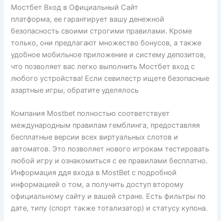
Мостбет Вход в Официальный Сайт
платформа, ее гарантирует вашу денежной
безопасность своими строгими правилами. Кроме
только, они предлагают множество бонусов, а также
удобное мобильное приложение и систему депозитов,
что позволяет вас легко выполнить Мостбет вход с
любого устройства! Если севилестр ищете безопасные
азартные игры, обратите уделялось
Компания Mostbet полностью соответствует
международным правилам гемблинга, предоставляя
бесплатные версии всех виртуальных слотов и
автоматов. Это позволяет нового игрокам тестировать
любой игру и ознакомиться с ее правилами бесплатно.
Информация ддя входа в MostBet с подробной
информацией о том, а получить доступ второму
официальному сайту и вашей стране. Есть фильтры по
дате, типу (спорт также тотализатор) и статусу купона.