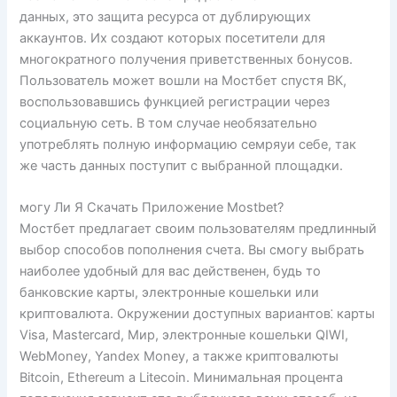
данных, это защита ресурса от дублирующих
аккаунтов. Их создают которых посетители для
многократного получения приветственных бонусов.
Пользователь может вошли на Мостбет спустя ВК,
воспользовавшись функцией регистрации через
социальную сеть. В том случае необязательно
употреблять полную информацию семряуи себе, так
же часть данных поступит с выбранной площадки.
могу Ли Я Скачать Приложение Mostbet?
Мостбет предлагает своим пользователям предлинный
выбор способов пополнения счета. Вы смогу выбрать
наиболее удобный для вас действенен, будь то
банковские карты, электронные кошельки или
криптовалюта. Окружении доступных вариантов⁚ карты
Visa, Mastercard, Мир, электронные кошельки QIWI,
WebMoney, Yandex Money, а также криптовалюты
Bitcoin, Ethereum а Litecoin. Минимальная процента