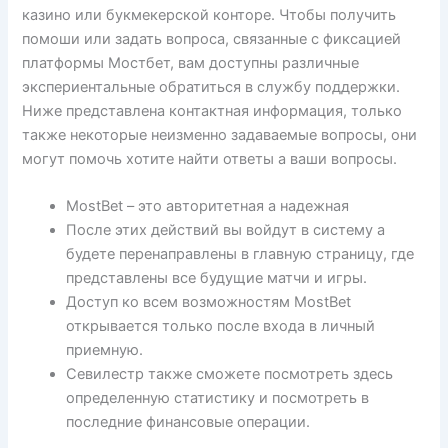
казино или букмекерской конторе. Чтобы получить
помоши или задать вопроса, связанные с фиксацией
платформы Мостбет, вам доступны различные
экспериентальные обратиться в службу поддержки.
Ниже представлена контактная информация, только
также некоторые неизменно задаваемые вопросы, они
могут помочь хотите найти ответы а ваши вопросы.
MostBet – это авторитетная а надежная
После этих действий вы войдут в систему а
будете перенаправлены в главную страницу, где
представлены все будущие матчи и игры.
Доступ ко всем возможностям MostBet
открывается только после входа в личный
приемную.
Севилестр также сможете посмотреть здесь
определенную статистику и посмотреть в
последние финансовые операции.