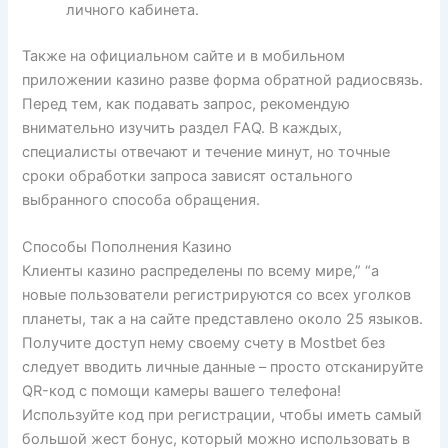
личного кабинета.
Также на официальном сайте и в мобильном
приложении казино разве форма обратной радиосвязь.
Перед тем, как подавать запрос, рекомендую
внимательно изучить раздел FAQ. В каждых,
специалисты отвечают и течение минут, но точные
сроки обработки запроса зависят остального
выбранного способа обращения.
Способы Пополнения Казино
Клиенты казино распределены по всему мире,” “а
новые пользователи регистрируются со всех уголков
планеты, так а на сайте представлено около 25 языков.
Получите доступ нему своему счету в Mostbet без
следует вводить личные данные – просто отсканируйте
QR-код с помощи камеры вашего телефона!
Используйте код при регистрации, чтобы иметь самый
большой жест бонус, который можно использовать в