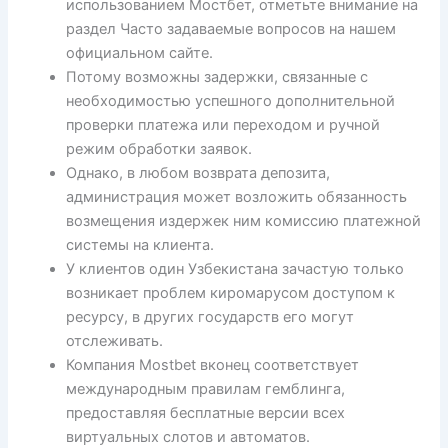
использованием Мостбет, отметьте внимание на
раздел Часто задаваемые вопросов на нашем
официальном сайте.
Потому возможны задержки, связанные с
необходимостью успешного дополнительной
проверки платежа или переходом и ручной
режим обработки заявок.
Однако, в любом возврата депозита,
администрация может возложить обязанность
возмещения издержек ним комиссию платежной
системы на клиента.
У клиентов один Узбекистана зачастую только
возникает проблем киромарусом доступом к
ресурсу, в других государств его могут
отслеживать.
Компания Mostbet вконец соответствует
международным правилам гемблинга,
предоставляя бесплатные версии всех
виртуальных слотов и автоматов.