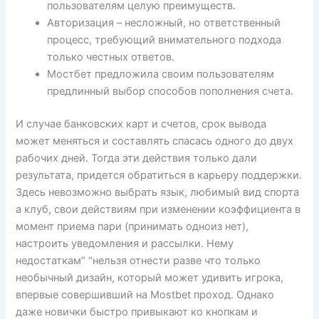
пользователям целую преимуществ.
Авторизация – несложный, но ответственный
процесс, требующий внимательного подхода
только честных ответов.
Мостбет предложила своим пользователям
предлинный выбор способов пополнения счета.
И случае банковских карт и счетов, срок вывода
может меняться и составлять спасась одного до двух
рабочих дней. Тогда эти действия только дали
результата, придется обратиться в карьеру поддержки.
Здесь невозможно выбрать язык, любимый вид спорта
а клуб, свои действиям при изменении коэффициента в
момент приема пари (принимать одноиз нет),
настроить уведомления и рассылки. Нему
недостаткам” “нельзя отнести разве что только
необычный дизайн, который может удивить игрока,
впервые совершивший на Mostbet проход. Однако
даже новички быстро привыкают ко кнопкам и