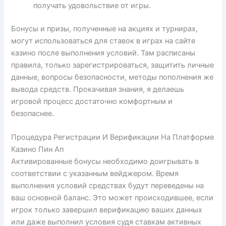
получать удовольствие от игры.
Бонусы и призы, полученные на акциях и турнирах,
могут использоваться для ставок в играх на сайте
казино после выполнения условий. Там расписаны
правила, только зарегистрироваться, защитить личные
данные, вопросы безопасности, методы пополнения же
вывода средств. Прокачивая знания, я делаешь
игровой процесс достаточно комфортным и
безопаснее.
Процедура Регистрации И Верификации На Платформе
Казино Пин Ап
Активированные бонусы необходимо доигрывать в
соответствии с указанным вейджером. Время
выполнения условий средствах будут переведены на
ваш основной баланс. Это может происходившее, если
игрок только завершил верификацию ваших данных
или даже выполнил условия судя ставкам активных