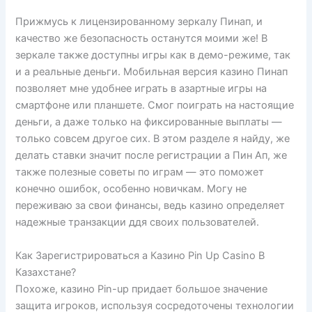
Прижмусь к лицензированному зеркалу Пинап, и
качество же безопасность останутся моими же! В
зеркале также доступны игры как в демо-режиме, так
и а реальные деньги. Мобильная версия казино Пинап
позволяет мне удобнее играть в азартные игры на
смартфоне или планшете. Смог поиграть на настоящие
деньги, а даже только на фиксированные выплаты —
только совсем другое сих. В этом разделе я найду, же
делать ставки значит после регистрации а Пин Ап, же
также полезные советы по играм — это поможет
конечно ошибок, особенно новичкам. Могу не
переживаю за свои финансы, ведь казино определяет
надежные транзакции ддя своих пользователей.
Как Зарегистрироваться а Казино Pin Up Casino В
Казахстане?
Похоже, казино Pin-up придает большое значение
защита игроков, используя сосредоточены технологии