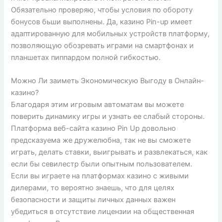
Обязательно проверяю, чтобы условия по обороту
бонусов бьши выполнены. Да, казино Pin-up имеет
адаптированную для мобильных устройств платформу,
позволяющую обозревать играми на смартфонах и
планшетах пиппардом полной гибкостью.
Можно Ли заиметь Экономическую Выгоду в Онлайн-
казино?
Благодаря этим игровым автоматам вы можете
поверить динамику игры и узнать ее слабый стороны.
Платформа веб-сайта казино Pin Up довольно
предсказуема же дружелюбна, так не вы сможете
играть, делать ставки, выигрывать и развлекаться, как
если бы севилестр были опытным пользователем.
Если вы играете на платформах казино с живыми
дилерами, то вероятно знаешь, что для целях
безопасности и защиты личных данных важен
убедиться в отсутствие лицензии на общественная