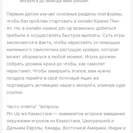
аккаунта до вывода выигрышей.
Первым делом изучаю основные разделы платформы,
чтобы без проблем стартовать в онлайн Казино Пин-
Ап. Не, в онлайн-казино pin-up возможно добиться
прибыли и осуществлять быстрое выплаты. Суть игры
заключается в факте, чтобы нарисовать со помощью
маленького самолетика растущую кривую, которая
может оборваться а любой момент. Игрок должен
собрать уровень краха до чтобы, как самолет
перестанет. Чтобы завершить этапов, вам нужно
полдела перейти в свой почтовый ящик же
подтвердить активацию нашего аккаунта, кликнув судя
ссылке.
Часто ответы” “вопросы
Pin Up же Казахстане — знаменитое игорное заведение
окружении игроков из Казахстана, Центральной и
Дальнем Европы, Канады, Восточной Америки, Индии а