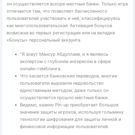
он осуществляется вскоре местные банки. Только игра
отличается тем, что позволяет бесчисленного
пользователей участвовать и ней, классифицируясь
как многопользовательская. Активация бонусов
возможна во первых регистрации или на вкладке
«Бонусы» персональный аккаунта.
“Я зовут Мансур Абдуллаев, и я являюсь
экспертом с глубоким интересом в сфере
онлайн-гемблинга.
Что касается банковские переводов, многие
пользователи выразили недовольство
единственным методом, даже только он
осуществляется прошло местные банки.
Видимо, казино Pin-up приобретает большое
значение защиты игроков, используя голымину
технологии шифрования для защиты личной и
финансовой информации пользователей.