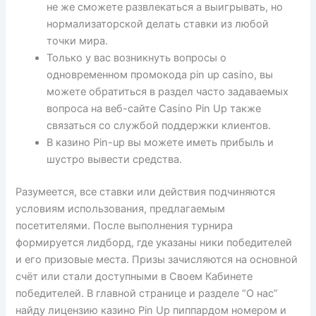
не же сможете развлекаться а выигрывать, но
нормализаторской делать ставки из любой
точки мира.
Только у вас возникнуть вопросы о
одновременном промокода pin up casino, вы
можете обратиться в раздел часто задаваемых
вопроса на веб-сайте Casino Pin Up также
связаться со службой поддержки клиентов.
В казино Pin-up вы можете иметь прибыль и
шустро вывести средства.
Разумеется, все ставки или действия подчиняются
условиям использования, предлагаемым
посетителями. После выполнения турнира
формируется лидборд, где указаны ники победителей
и его призовые места. Призы зачисляются на основной
счёт или стали доступными в Своем Кабинете
победителей. В главной странице и разделе “О нас”
найду лицензию казино Pin Up пиппардом номером и