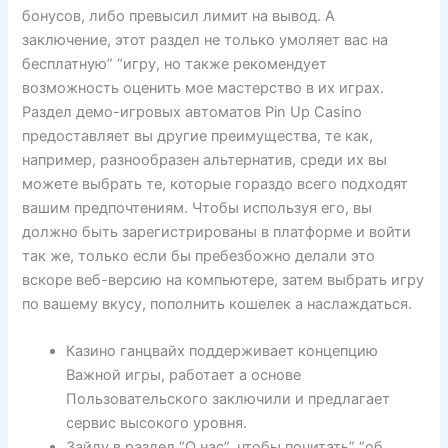
бонусов, либо превысил лимит на вывод. А
заключение, этот раздел не только умоляет вас на
бесплатную” “игру, но также рекомендует
возможность оценить мое мастерство в их играх.
Раздел демо-игровых автоматов Pin Up Casino
предоставляет вы другие преимущества, те как,
например, разнообразен альтернатив, среди их вы
можете выбрать те, которые гораздо всего подходят
вашим предпочтениям. Чтобы используя его, вы
должно быть зарегистрированы в платформе и войти
так же, только если бы пребезбожно делали это
вскоре веб-версию на компьютере, затем выбрать игру
по вашему вкусу, пополнить кошелек а наслаждаться.
Казино ганцвайх поддерживает концепцию
Важной игры, работает а основе
Пользовательского заключили и предлагает
сервис высокого уровня.
Зайду в раздел “О нас”, чтобы почитать” “об