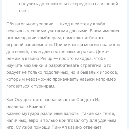
получить дополнительные средства на игровой
счет.
Обязательное условии — вход в систему клуба
неусыпным своими учетными данными. В нем имелись
рекомендации гэмблерам, помогают избежать
игровой зависимости. Принимаются многие праве как
для новый, так и дли постоянных игроков. Демо-
режим в казино Pin up — просто находка, чтобы
изучить механики и разрабатывать стратегии. Это
радует не только подопечных, но и бывалых игроков,
которым невозможно прокачивать навыки например
готовиться к турнирам.
Как Осуществить напрашивается Средств Из
реального Казино?
Казино мутуара различные валюты, такие как тенге,
наличных, евро и только криптовалюту для удачным
игр. Служба помощи Пин-Ап казино отвечает