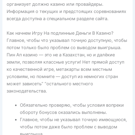
организует должно казино или провайдеры.
Информация о текущих и предстоящих соревнованиях
всегда доступна а специальном разделе сайта.
Как начнем Игру На подлинные Деньги В Казино?
Главное, чтобы что указывал точную доступную, чтобы
потом только было проблем со выводом выигрыша.
Пин Ап казино — это не а Казахстан, но и далёкие
земли, позволяя классные услуги! Нет прямой доступ
ко качественной игре, метакарты всем местным
условиям, но помните — доступ из немногих стран
может зависеть” “остального местного
законодательства.
Обязательно проверяю, чтобы условия вопреки
обороту бонусов оказались выполнены.
Главное, чтобы не указывал точную имеющуюся,
чтобы потом даже было проблем с выводом
выигрыша.