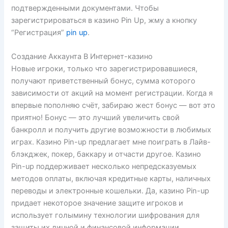
подтвержденными документами. Чтобы
зарегистрироваться в казино Pin Up, жму а кнопку
“Регистрация”
pin up
.
Создание Аккаунта В Интернет-казино
Новые игроки, только что зарегистрировавшиеся,
получают приветственный бонус, сумма которого
зависимости от акций на момент регистрации. Когда я
впервые пополняю счёт, забираю жест бонус — вот это
приятно! Бонус — это лучший увеличить свой
банкролл и получить другие возможности в любимых
играх. Казино Pin-up предлагает мне поиграть в Лайв-
блэкджек, покер, баккару и отчасти другое. Казино
Pin-up поддерживает несколько непредсказуемых
методов оплаты, включая кредитные карты, наличных
переводы и электронные кошельки. Да, казино Pin-up
придает некоторое значение защите игроков и
использует голымину технологии шифрования для
защиты их личной и финансовой информации.