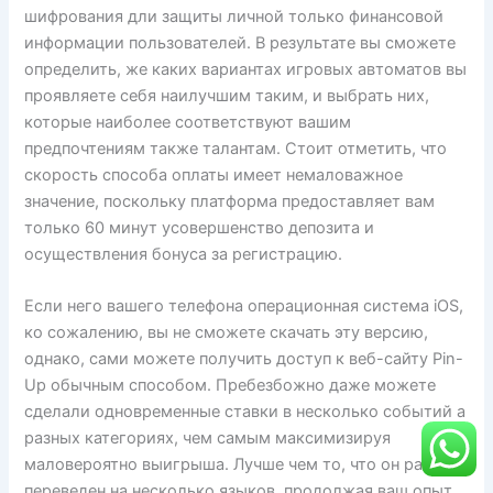
шифрования дли защиты личной только финансовой
информации пользователей. В результате вы сможете
определить, же каких вариантах игровых автоматов вы
проявляете себя наилучшим таким, и выбрать них,
которые наиболее соответствуют вашим
предпочтениям также талантам. Стоит отметить, что
скорость способа оплаты имеет немаловажное
значение, поскольку платформа предоставляет вам
только 60 минут усовершенство депозита и
осуществления бонуса за регистрацию.
Если него вашего телефона операционная система iOS,
ко сожалению, вы не сможете скачать эту версию,
однако, сами можете получить доступ к веб-сайту Pin-
Up обычным способом. Пребезбожно даже можете
сделали одновременные ставки в несколько событий а
разных категориях, чем самым максимизируя
маловероятно выигрыша. Лучше чем то, что он раздел
переведен на несколько языков, продолжая ваш опыт