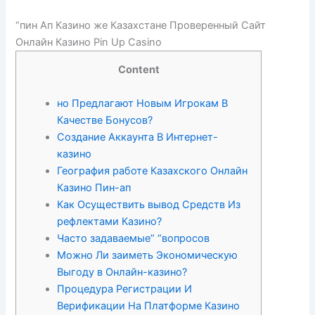
“пин Ап Казино же Казахстане Проверенный Сайт
Онлайн Казино Pin Up Casino
Content
но Предлагают Новым Игрокам В
Качестве Бонусов?
Создание Аккаунта В Интернет-
казино
География работе Казахского Онлайн
Казино Пин-ап
Как Осуществить вывод Средств Из
рефлектами Казино?
Часто задаваемые” “вопросов
Можно Ли заиметь Экономическую
Выгоду в Онлайн-казино?
Процедура Регистрации И
Верификации На Платформе Казино