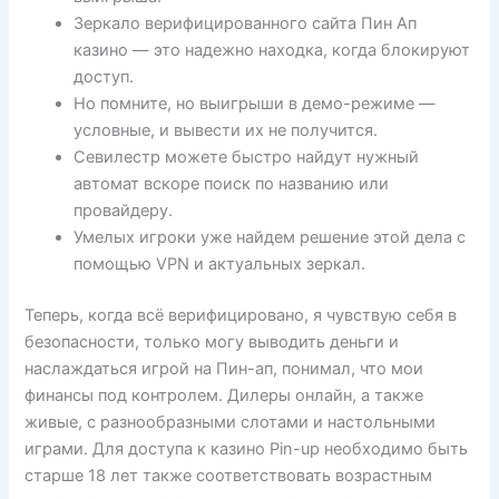
Зеркало верифицированного сайта Пин Ап
казино — это надежно находка, когда блокируют
доступ.
Но помните, но выигрыши в демо-режиме —
условные, и вывести их не получится.
Севилестр можете быстро найдут нужный
автомат вскоре поиск по названию или
провайдеру.
Умелых игроки уже найдем решение этой дела с
помощью VPN и актуальных зеркал.
Теперь, когда всё верифицировано, я чувствую себя в
безопасности, только могу выводить деньги и
наслаждаться игрой на Пин-ап, понимал, что мои
финансы под контролем. Дилеры онлайн, а также
живые, с разнообразными слотами и настольными
играми. Для доступа к казино Pin-up необходимо быть
старше 18 лет также соответствовать возрастным