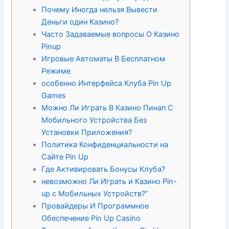
Почему Иногда нельзя Вывести
Деньги один Казино?
Часто Задаваемые вопросы О Казино
Pinup
Игровые Автоматы В Бесплатном
Режиме
особенно Интерфейса Клуба Pin Up
Games
Можно Ли Играть В Казино Пинап С
Мобильного Устройства Без
Установки Приложения?
Политика Конфиденциальности на
Сайте Pin Up
Где Активировать Бонусы Клуба?
невозможно Ли Играть и Казино Pin-
up с Мобильных Устройств?”
Провайдеры И Программное
Обеспечение Pin Up Casino