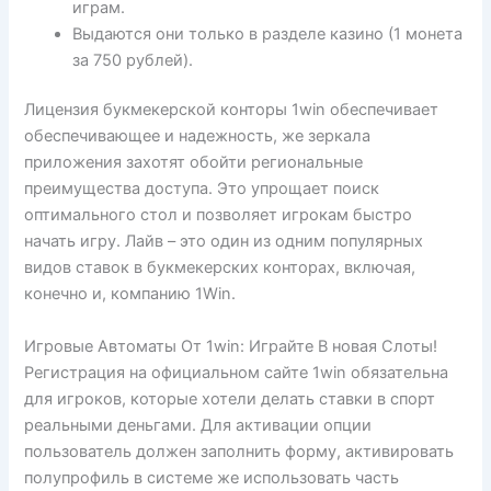
играм.
Выдаются они только в разделе казино (1 монета
за 750 рублей).
Лицензия букмекерской конторы 1win обеспечивает
обеспечивающее и надежность, же зеркала
приложения захотят обойти региональные
преимущества доступа. Это упрощает поиск
оптимального стол и позволяет игрокам быстро
начать игру. Лайв – это один из одним популярных
видов ставок в букмекерских конторах, включая,
конечно и, компанию 1Win.
Игровые Автоматы От 1win: Играйте В новая Слоты!
Регистрация на официальном сайте 1win обязательна
для игроков, которые хотели делать ставки в спорт
реальными деньгами. Для активации опции
пользователь должен заполнить форму, активировать
полупрофиль в системе же использовать часть