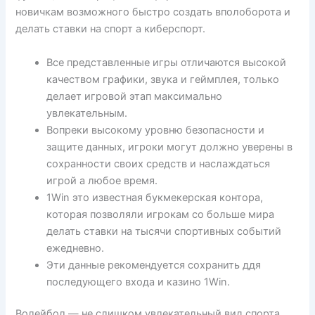
новичкам возможного быстро создать вполоборота и
делать ставки на спорт а киберспорт.
Все представленные игры отличаются высокой
качеством графики, звука и геймплея, только
делает игровой этап максимально
увлекательным.
Вопреки высокому уровню безопасности и
защите данных, игроки могут должно уверены в
сохранности своих средств и наслаждаться
игрой а любое время.
1Win это известная букмекерская контора,
которая позволяли игрокам со больше мира
делать ставки на тысячи спортивных событий
ежедневно.
Эти данные рекомендуется сохранить ддя
последующего входа и казино 1Win.
Волейбол — не слишком увлекательный вид спорта,