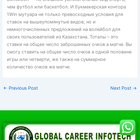
чем футбол или баскетбол. И букмекерская контора
1Win мутуара не только превосходные условия для
ставок на вышеупомянутые видов, но и
немногочисленных предложений на волейбол для
своих пользователей из Казахстана. Тоталы – это
ставки на общее число заброшенных очков а матче. Вы
смогу ставить на общее число очков а одной половине
игры или четверти, же также на суммарное
количество очков же матче.
←
Previous Post
Next Post
→