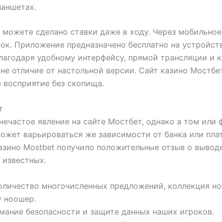
ланшетах.
можете сделано ставки даже в ходу. Через мобильное
ок. Приложение предназначено бесплатно на устройства
Благодаря удобному интерфейсу, прямой трансляции и 
не отличие от настольной версии. Сайт казино Мостбе
 восприятие без скопища.
т
ечастое явление на сайте Мостбет, однако а том или ф
может варьироваться же зависимости от банка или пла
Казино Mostbet получило положительные отзыв о выво
 известных.
оличество многочисленных предложений, коллекция но
у ноошер.
мание безопасности и защите данных наших игроков.