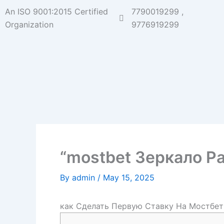
Skip
An ISO 9001:2015 Certified
7790019299 ,
to
Organization
9776919299
content
“mostbet Зеркало Р
By
admin
/
May 15, 2025
как Сделать Первую Ставку На Мостбет