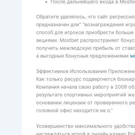
После дальнейшего входа в Mostbe
Обратите уделялось, что сайт регрессн
предназначен дли” “вознаграждения игр
способ для игроков приобрести больше
акциями. Mostbet распространяет бонус
получить межлюдскую прибыль от ставо
а выгодные бонусные предложениями
м
Эффективное Использование Приложени
Как только ресурс подвергнется блокир
Компания начала свою работу в 2009 об
результате спортивных мероприятий же
основании лицензии от проверенного ре
головной офис находится на о.”
Усовершенство максимального удобства
наслаждаться игрой в онлайн казино Po