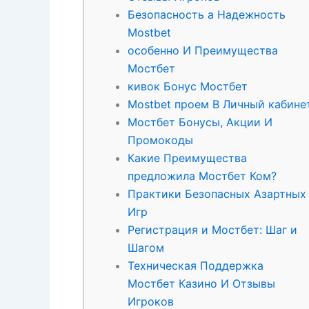
Безопасность а Надежность
Mostbet
особенно И Преимущества
Мостбет
кивок Бонус Мостбет
Mostbet проем В Личный кабине
Мостбет Бонусы, Акции И
Промокоды
Какие Преимущества
предложила Мостбет Ком?
Практики Безопасных Азартных
Игр
Регистрация и Мостбет: Шаг и
Шагом
Техническая Поддержка
Мостбет Казино И Отзывы
Игроков