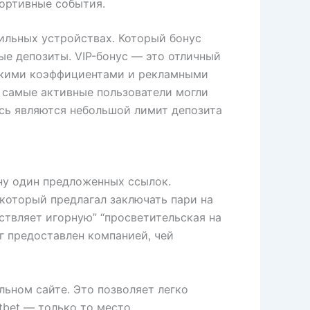
портивные события.
ильных устройствах. Который бонус
ые депозиты. VIP-бонус — это отличный
сокими коэффициентами и рекламными
ы самые активные пользователи могли
сь являются небольшой лимит депозита
дну один предложенных ссылок.
который предлагал заключать пари на
твляет игорную” “просветительская на
г предоставлен компанией, чей
ьном сайте. Это позволяет легко
bet — только то место,