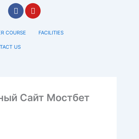
F
Y
a
o
c
u
e
t
R COURSE
FACILITIES
b
u
o
b
TACT US
o
e
k
ьный Сайт Мостбет