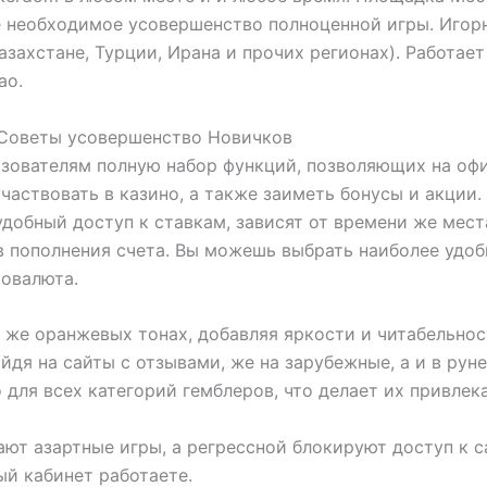
необходимое усовершенство полноценной игры. Игорн
Казахстане, Турции, Ирана и прочих регионах). Работа
ao.
 Советы усовершенство Новичков
зователям полную набор функций, позволяющих на офи
участвовать в казино, а также заиметь бонусы и акции
удобный доступ к ставкам, зависят от времени же мес
пополнения счета. Вы можешь выбрать наиболее удобн
товалюта.
 же оранжевых тонах, добавляя яркости и читабельнос
йдя на сайты с отзывами, же на зарубежные, а и в руне
о для всех категорий гемблеров, что делает их привле
ют азартные игры, а регрессной блокируют доступ к с
ый кабинет работаете.