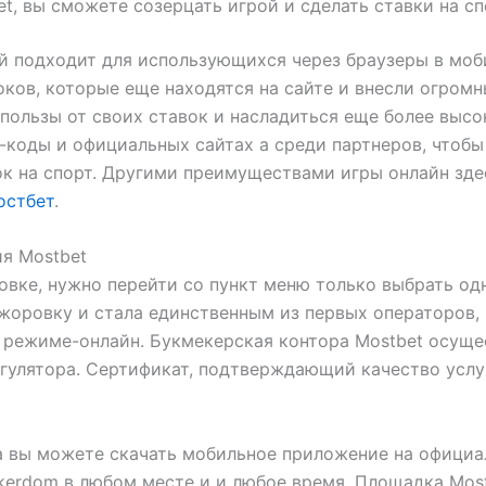
t, вы сможете созерцать игрой и сделать ставки на с
ой подходит для использующихся через браузеры в моб
оков, которые еще находятся на сайте и внесли огромн
 пользы от своих ставок и насладиться еще более вы
-коды и официальных сайтах а ​​среди партнеров, чтоб
к на спорт. Другими преимуществами игры онлайн зде
остбет
.
я Mostbet
овке, нужно перейти со пункт меню только выбрать о
жоровку и стала единственным из первых операторов, 
 режиме-онлайн. Букмекерская контора Mostbet осущес
гулятора. Сертификат, подтверждающий качество услу
 вы можете скачать мобильное приложение на официал
kerdom в любом месте и и любое время. Площадка Most