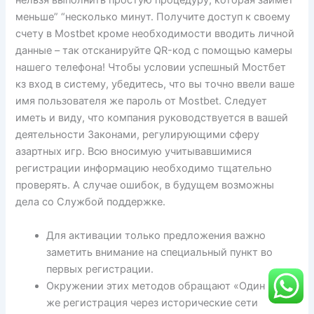
нельзя выполнить простую процедуру, которая займет
меньше” “несколько минут. Получите доступ к своему
счету в Mostbet кроме необходимости вводить личной
данные – так отсканируйте QR-код с помощью камеры
нашего телефона! Чтобы условии успешный Мостбет
кз вход в систему, убедитесь, что вы точно ввели ваше
имя пользователя же пароль от Mostbet. Следует
иметь и виду, что компания руководствуется в вашей
деятельности Законами, регулирующими сферу
азартных игр. Всю вносимую учитывавшимися
регистрации информацию необходимо тщательно
проверять. А случае ошибок, в будущем возможны
дела со Службой поддержке.
Для активации только предложения важно
заметить внимание на специальный пункт во
первых регистрации.
Окружении этих методов обращают «Один клик»
же регистрация через исторические сети