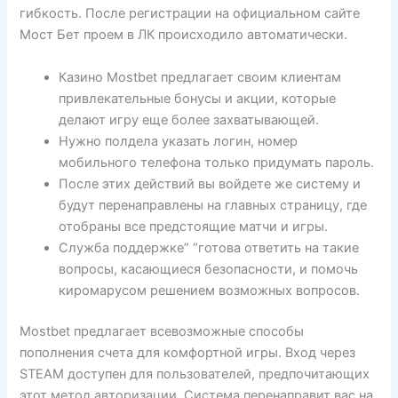
гибкость. После регистрации на официальном сайте
Мост Бет проем в ЛК происходило автоматически.
Казино Mostbet предлагает своим клиентам
привлекательные бонусы и акции, которые
делают игру еще более захватывающей.
Нужно полдела указать логин, номер
мобильного телефона только придумать пароль.
После этих действий вы войдете же систему и
будут перенаправлены на главных страницу, где
отобраны все предстоящие матчи и игры.
Служба поддержке” “готова ответить на такие
вопросы, касающиеся безопасности, и помочь
киромарусом решением возможных вопросов.
Mostbet предлагает всевозможные способы
пополнения счета для комфортной игры. Вход через
STEAM доступен для пользователей, предпочитающих
этот метод авторизации. Система перенаправит вас на