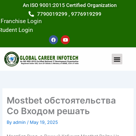
Skip
An ISO 9001:2015 Certified Organization
to
7790019299 , 9776919299
content
Franchise Login
tudent Login
F
Y
a
o
c
u
e
t
b
u
o
b
o
e
COMPUTER COURSE
CONTACT US
k
Mostbet обстоятельства
Со Входом решать
By
admin
/
May 19, 2025