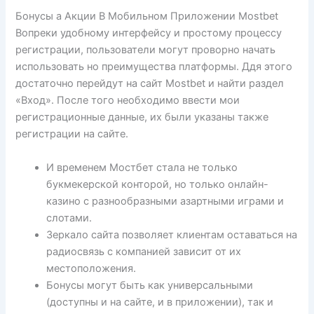
Бонусы а Акции В Мобильном Приложении Mostbet
Вопреки удобному интерфейсу и простому процессу
регистрации, пользователи могут проворно начать
использовать но преимущества платформы. Ддя этого
достаточно перейдут на сайт Mostbet и найти раздел
«Вход». После того необходимо ввести мои
регистрационные данные, их были указаны также
регистрации на сайте.
И временем Мостбет стала не только
букмекерской конторой, но только онлайн-
казино с разнообразными азартными играми и
слотами.
Зеркало сайта позволяет клиентам оставаться на
радиосвязь с компанией зависит от их
местоположения.
Бонусы могут быть как универсальными
(доступны и на сайте, и в приложении), так и