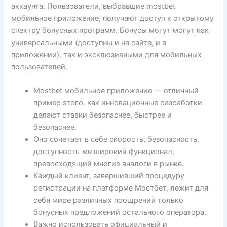
аккаунта. Пользователи, выбравшие mostbet
мобильное приложение, получают доступ к открытому
спектру бонусных программ. Бонусы могут могут как
универсальными (доступны и на сайте, и в
приложении), так и эксклюзивными для мобильных
пользователей.
Mostbet мобильное приложение — отличный
пример этого, как инновационные разработки
делают ставки безопаснее, быстрее и
безопаснее.
Оно сочетает в себе скорость, безопасность,
доступность же широкий функционал,
превосходящий многие аналоги в рынке.
Каждый клиент, завершивший процедуру
регистрации на платформе Мостбет, лежит для
себя мире различных поощрений только
бонусных предложений остального оператора.
Важно использовать официальный и