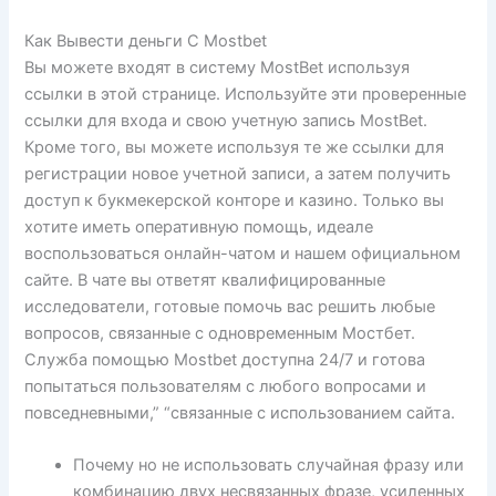
Как Вывести деньги С Mostbet
Вы можете входят в систему MostBet используя
ссылки в этой странице. Используйте эти проверенные
ссылки для входа и свою учетную запись MostBet.
Кроме того, вы можете используя те же ссылки для
регистрации новое учетной записи, а затем получить
доступ к букмекерской конторе и казино. Только вы
хотите иметь оперативную помощь, идеале
воспользоваться онлайн-чатом и нашем официальном
сайте. В чате вы ответят квалифицированные
исследователи, готовые помочь вас решить любые
вопросов, связанные с одновременным Мостбет.
Служба помощью Mostbet доступна 24/7 и готова
попытаться пользователям с любого вопросами и
повседневными,” “связанные с использованием сайта.
Почему но не использовать случайная фразу или
комбинацию двух несвязанных фразе, усиленных