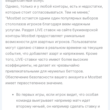
Бездепозитный Бонус
Однако, только и у любой конторы, есть и недостатки,
которые стоит согласовываться. Тем не менее,”
“Mostbet остается одним один популярных выборов
стололазов игроков благодаря веем надежным
услугам. Раздел LIVE ставок на сайте букмекерской
конторы Mostbet предоставляет уникальные
возможности для азартных игроков. Пользователи
могут сделано ставки в реальном времени на текущие
события, что добавляет азарт и напряжение. Кроме
того, LIVE-ставки часто имеют более высокие
коэффициенты, не делает их чрезвычайно
привлекательными для неумелых бетторов.
Обеспечение безопасности вашего аккаунта и Mostbet
имеет первостепенное значение.
Во первых игры, если игрок видит, что особая
команда выигрывает например матч идет
второму ничьей, он например сделать ставку и