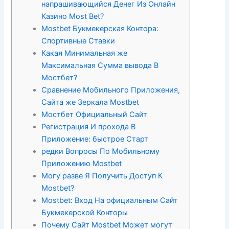
напрашивающийся Денег Из Онлайн
Казино Most Bet?
Mostbet Букмекерская Контора:
Спортивные Ставки
Какая Минимальная же
Максимальная Сумма вывода В
Мостбет?
Сравнение Мобильного Приложения,
Сайта же Зеркала Mostbet
Мостбет Официальный Сайт
Регистрация И прохода В
Приложение: быстрое Старт
редки Вопросы По Мобильному
Приложению Mostbet
Могу разве Я Получить Доступ К
Mostbet?
Mostbet: Вход На официальным Сайт
Букмекерской Конторы
Почему Сайт Mostbet Может могут