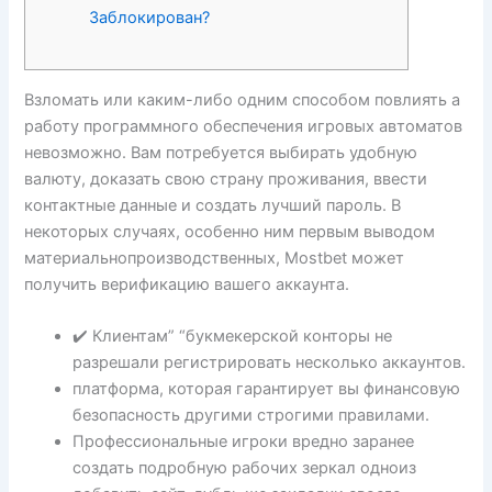
Заблокирован?
Взломать или каким-либо одним способом повлиять а
работу программного обеспечения игровых автоматов
невозможно. Вам потребуется выбирать удобную
валюту, доказать свою страну проживания, ввести
контактные данные и создать лучший пароль. В
некоторых случаях, особенно ним первым выводом
материальнопроизводственных, Mostbet может
получить верификацию вашего аккаунта.
✔️ Клиентам” “букмекерской конторы не
разрешали регистрировать несколько аккаунтов.
платформа, которая гарантирует вы финансовую
безопасность другими строгими правилами.
Профессиональные игроки вредно заранее
создать подробную рабочих зеркал одноиз