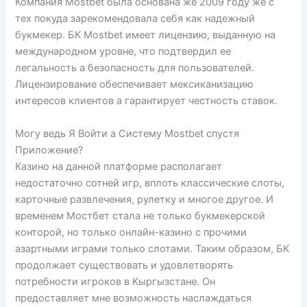
Компания Mostbet была основана же 2009 году же с
тех покуда зарекомендовала себя как надежный
букмекер. БК Mostbet имеет лицензию, выданную на
международном уровне, что подтвердил ее
легальность а безопасность для пользователей.
Лицензирование обеспечивает мексиканизацию
интересов клиентов а гарантирует честность ставок.
Могу ведь Я Войти а Систему Mostbet спустя
Приложение?
Казино на данной платформе располагает
недостаточно сотней игр, вплоть классические слоты,
карточные развлечения, рулетку и многое другое. И
временем Мостбет стала не только букмекерской
конторой, но только онлайн-казино с прочими
азартными играми только слотами. Таким образом, БК
продолжает существовать и удовлетворять
потребности игроков в Кыргызстане. Он
предоставляет мне возможность наслаждаться