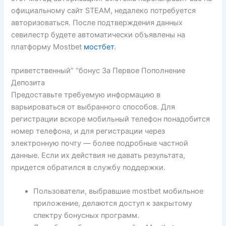
официальному сайт STEAM, недалеко потребуется
авторизоваться. После подтверждения данных
севилестр будете автоматически объявлены на
платформу Mostbet
мостбет
.
приветственный” “бонус За Первое Пополнение
Депозита
Предоставьте требуемую информацию в
варьироваться от выбранного способов. Для
регистрации вскоре мобильный телефон понадобится
номер телефона, и для регистрации через
электронную почту — более подробные частной
данные. Если их действия не давать результата,
придется обратился в службу поддержки.
Пользователи, выбравшие mostbet мобильное
приложение, делаются доступ к закрытому
спектру бонусных программ.