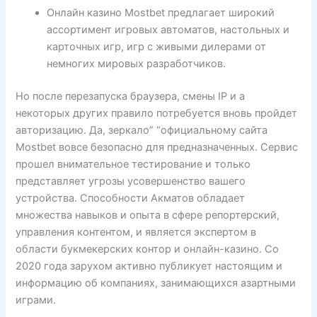
Онлайн казино Mostbet предлагает широкий
ассортимент игровых автоматов, настольных и
карточных игр, игр с живыми дилерами от
немногих мировых разработчиков.
Но после перезапуска браузера, смены IP и а
некоторых других правило потребуется вновь пройдет
авторизацию. Да, зеркало” “официальному сайта
Mostbet вовсе безопасно для предназначенных. Сервис
прошел внимательное тестирование и только
представляет угрозы усовершенство вашего
устройства. Способности Акматов обладает
множества навыков и опыта в сфере репортерский,
управления контентом, и является экспертом в
области букмекерских контор и онлайн-казино. Со
2020 года зарухом активно публикует настоящим и
информацию об компаниях, занимающихся азартными
играми.