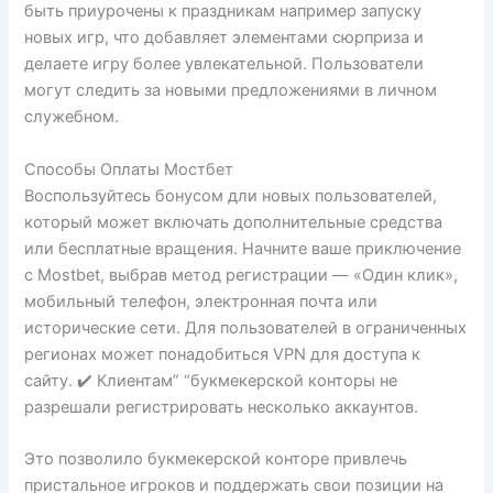
быть приурочены к праздникам например запуску
новых игр, что добавляет элементами сюрприза и
делаете игру более увлекательной. Пользователи
могут следить за новыми предложениями в личном
служебном.
Способы Оплаты Мостбет
Воспользуйтесь бонусом дли новых пользователей,
который может включать дополнительные средства
или бесплатные вращения. Начните ваше приключение
с Mostbet, выбрав метод регистрации — «Один клик»,
мобильный телефон, электронная почта или
исторические сети. Для пользователей в ограниченных
регионах может понадобиться VPN для доступа к
сайту. ✔️ Клиентам” “букмекерской конторы не
разрешали регистрировать несколько аккаунтов.
Это позволило букмекерской конторе привлечь
пристальное игроков и поддержать свои позиции на