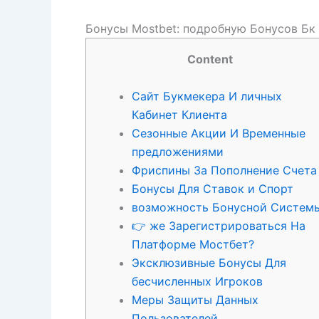
Бонусы Mostbet: подробную Бонусов Бк
Content
Сайт Букмекера И личных
Кабинет Клиента
Сезонные Акции И Временные
предложениями
Фриспины За Пополнение Счета
Бонусы Для Ставок и Спорт
возможность Бонусной Систем
👉 же Зарегистрироваться На
Платформе Мостбет?
Эксклюзивные Бонусы Для
бесчисленных Игроков
Меры Защиты Данных
Пользователей