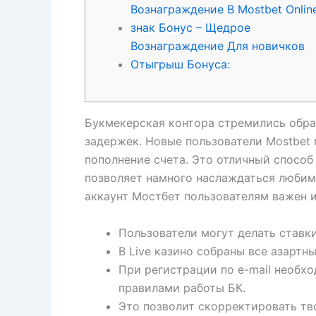
Вознаграждение В Mostbet Onlin
знак Бонус – Щедрое
Вознаграждение Для новичков
Отыгрыш Бонуса:
Букмекерская контора стремились обра
задержек. Новые пользователи Mostbet
пополнение счета. Это отличный способ
позволяет намного наслаждаться любимы
аккаунт Мостбет пользователям важен и
Пользователи могут делать ставки
В Live казино собраны все азарт
При регистрации по e-mail необхо
правилами работы БК.
Это позволит скорректировать тво