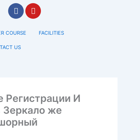
F
Y
a
o
c
u
e
t
R COURSE
FACILITIES
b
u
o
b
TACT US
o
e
k
е Регистрации И
 Зеркало же
фшорный