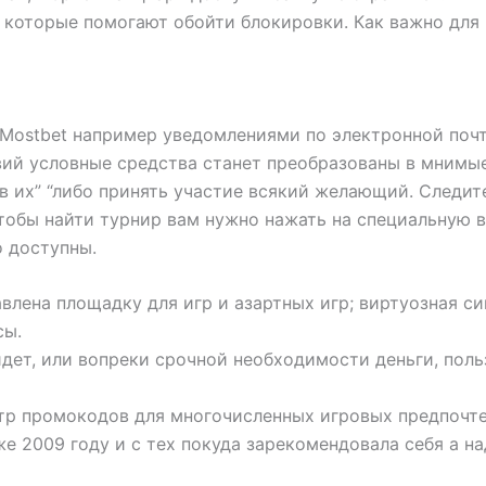
которые помогают обойти блокировки. Как важно для в
Mostbet например уведомлениями по электронной почте
вий условные средства станет преобразованы в мнимые
в их” “либо принять участие всякий желающий. Следит
тобы найти турнир вам нужно нажать на специальную в
о доступны.
влена площадку для игр и азартных игр; виртуозная с
сы.
йдет, или вопреки срочной необходимости деньги, пол
тр промокодов для многочисленных игровых предпочте
е 2009 году и с тех покуда зарекомендовала себя а н