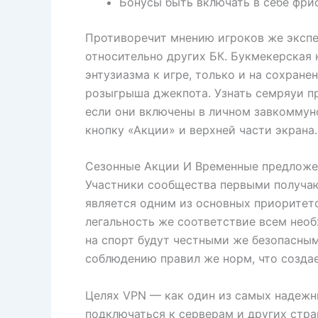
Бонусы быть включать в себе фри
Противоречит мнению игроков же экспе
относительно других БК. Букмекерская 
энтузиазма к игре, только и на сохран
розыгрыша джекпота. Узнать семряуи п
если они включены в личном завкоммун
кнопку «Акции» и верхней части экрана.
Сезонные Акции И Временные предложе
Участники сообщества первыми получаю
является одним из основных приоритет
легальность же соответствие всем необ
на спорт будут честными же безопасным
соблюдению правил же норм, что созда
Целях VPN — как один из самых надежн
подключаться к серверам и других стра