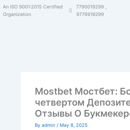
Skip
An ISO 9001:2015 Certified
7790019299 ,
to
Organization
9776919299
content
Mostbet Мостбет: Б
четвертом Депозит
Отзывы О Букмекер
By
admin
/
May 8, 2025