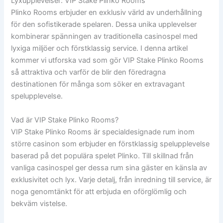
Lyxupplevelser: VIP Stake Plinko Rooms
Plinko Rooms erbjuder en exklusiv värld av underhållning
för den sofistikerade spelaren. Dessa unika upplevelser
kombinerar spänningen av traditionella casinospel med
lyxiga miljöer och förstklassig service. I denna artikel
kommer vi utforska vad som gör VIP Stake Plinko Rooms
så attraktiva och varför de blir den föredragna
destinationen för många som söker en extravagant
spelupplevelse.
Vad är VIP Stake Plinko Rooms?
VIP Stake Plinko Rooms är specialdesignade rum inom
större casinon som erbjuder en förstklassig spelupplevelse
baserad på det populära spelet Plinko. Till skillnad från
vanliga casinospel ger dessa rum sina gäster en känsla av
exklusivitet och lyx. Varje detalj, från inredning till service, är
noga genomtänkt för att erbjuda en oförglömlig och
bekväm vistelse.