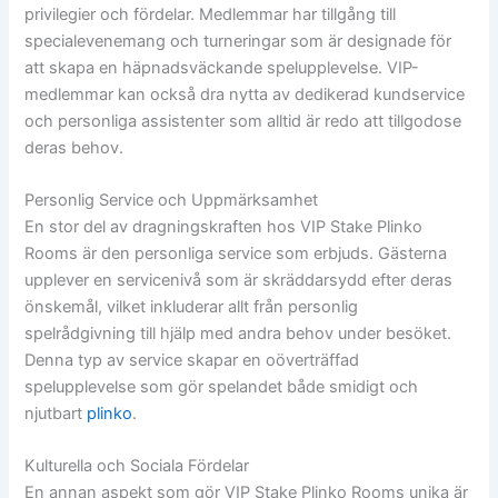
privilegier och fördelar. Medlemmar har tillgång till
specialevenemang och turneringar som är designade för
att skapa en häpnadsväckande spelupplevelse. VIP-
medlemmar kan också dra nytta av dedikerad kundservice
och personliga assistenter som alltid är redo att tillgodose
deras behov.
Personlig Service och Uppmärksamhet
En stor del av dragningskraften hos VIP Stake Plinko
Rooms är den personliga service som erbjuds. Gästerna
upplever en servicenivå som är skräddarsydd efter deras
önskemål, vilket inkluderar allt från personlig
spelrådgivning till hjälp med andra behov under besöket.
Denna typ av service skapar en oöverträffad
spelupplevelse som gör spelandet både smidigt och
njutbart
plinko
.
Kulturella och Sociala Fördelar
En annan aspekt som gör VIP Stake Plinko Rooms unika är