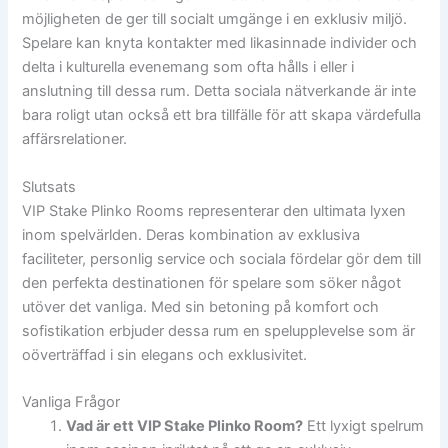
möjligheten de ger till socialt umgänge i en exklusiv miljö.
Spelare kan knyta kontakter med likasinnade individer och
delta i kulturella evenemang som ofta hålls i eller i
anslutning till dessa rum. Detta sociala nätverkande är inte
bara roligt utan också ett bra tillfälle för att skapa värdefulla
affärsrelationer.
Slutsats
VIP Stake Plinko Rooms representerar den ultimata lyxen
inom spelvärlden. Deras kombination av exklusiva
faciliteter, personlig service och sociala fördelar gör dem till
den perfekta destinationen för spelare som söker något
utöver det vanliga. Med sin betoning på komfort och
sofistikation erbjuder dessa rum en spelupplevelse som är
oöverträffad i sin elegans och exklusivitet.
Vanliga Frågor
Vad är ett VIP Stake Plinko Room?
Ett lyxigt spelrum