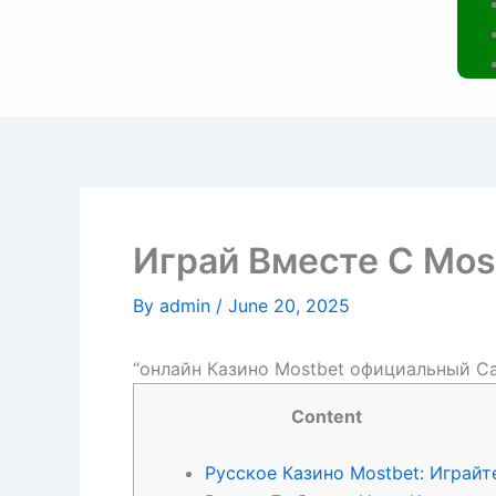
Играй Вместе С Mos
By
admin
/
June 20, 2025
“онлайн Казино Mostbet официальный С
Content
Русское Казино Mostbet: Играйт