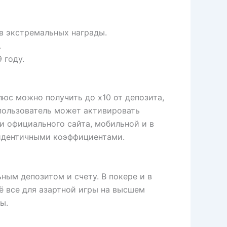
 в экстремальных награды.
.
 году.
юс можно получить до х10 от депозита,
пользователь может активировать
и официального сайта, мобильной и в
идентичными коэффициентами.
ным депозитом и счету. В покере и в
ё все для азартной игры на высшем
ы.