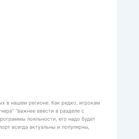
х в нашем регионе. Как редко, игрокам
учера” “важнее ввести в разделе с
рограммы лояльности, его надо будет
порт всегда актуальны и популярны,