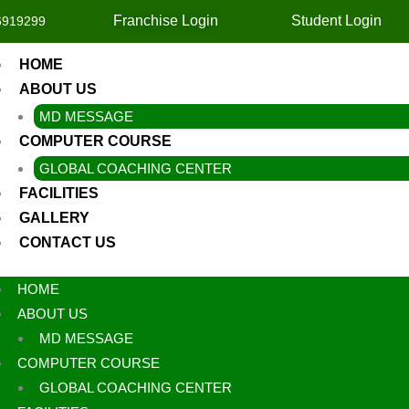
Franchise Login
Student Login
6919299
HOME
ABOUT US
MD MESSAGE
COMPUTER COURSE
GLOBAL COACHING CENTER
FACILITIES
GALLERY
CONTACT US
HOME
ABOUT US
MD MESSAGE
COMPUTER COURSE
GLOBAL COACHING CENTER