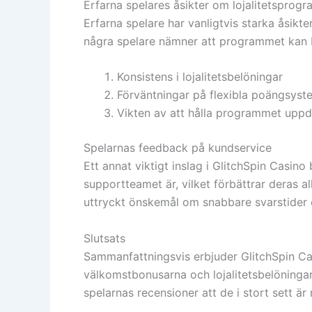
Erfarna spelares åsikter om lojalitetsprogr
Erfarna spelare har vanligtvis starka åsik
några spelare nämner att programmet kan bl
Konsistens i lojalitetsbelöningar
Förväntningar på flexibla poängsyst
Vikten av att hålla programmet uppd
Spelarnas feedback på kundservice
Ett annat viktigt inslag i GlitchSpin Casi
supportteamet är, vilket förbättrar deras a
uttryckt önskemål om snabbare svarstider
Slutsats
Sammanfattningsvis erbjuder GlitchSpin Cas
välkomstbonusarna och lojalitetsbelöningar
spelarnas recensioner att de i stort sett ä