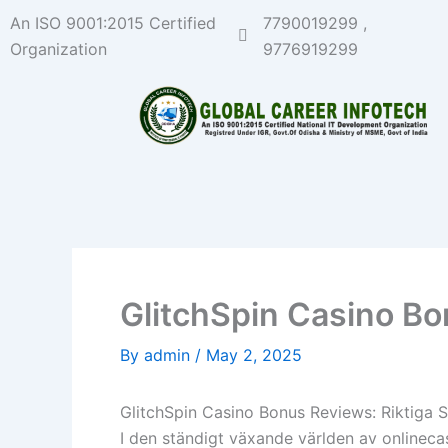
Skip
An ISO 9001:2015 Certified
7790019299 ,
to
Organization
9776919299
content
GlitchSpin Casino Bo
By
admin
/
May 2, 2025
GlitchSpin Casino Bonus Reviews: Riktiga 
I den ständigt växande världen av onlinec