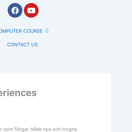
F
Y
a
o
c
u
e
t
OMPUTER COURSE
b
u
o
b
CONTACT US
o
e
k
eriences
ar som fångar både nya och trogna