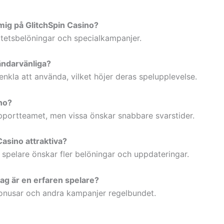
 mig på GlitchSpin Casino?
itetsbelöningar och specialkampanjer.
ändarvänliga?
nkla att använda, vilket höjer deras spelupplevelse.
no?
pportteamet, men vissa önskar snabbare svarstider.
Casino attraktiva?
spelare önskar fler belöningar och uppdateringar.
jag är en erfaren spelare?
sbonusar och andra kampanjer regelbundet.