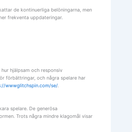
kattar de kontinuerliga belöningarna, men
mer frekventa uppdateringar.
r hur hjälpsam och responsiv
ör förbättringar, och några spelare har
s://wwwglitchspin.com/se/
.
skara spelare. De generösa
formen. Trots några mindre klagomål visar