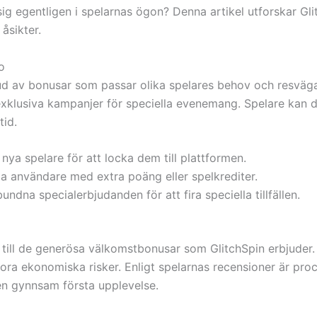
g egentligen i spelarnas ögon? Denna artikel utforskar Gl
 åsikter.
o
bud av bonusar som passar olika spelares behov och resväg
exklusiva kampanjer för speciella evenemang. Spelare kan d
tid.
 nya spelare för att locka dem till plattformen.
ga användare med extra poäng eller spelkrediter.
ndna specialerbjudanden för att fira speciella tillfällen.
a till de generösa välkomstbonusar som GlitchSpin erbjuder
tora ekonomiska risker. Enligt spelarnas recensioner är pr
l en gynnsam första upplevelse.