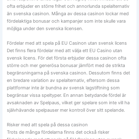
ofta erbjuder en större frihet och annorlunda spelalternativ
än svenska casinon. Många av dessa casinon lockar med
fördelaktiga bonusar och kampanjer som inte skulle vara
möjliga under den svenska licensen.
Fördelar med att spela på EU Casinon utan svensk licens
Det finns flera fördelar med att välja ett EU Casino utan
svensk licens. För det första erbjuder dessa casinon ofta
större och mer generösa bonusar jämfört med de strikta
begränsningarna på svenska casinon. Dessutom finns det
en bredare variation av spelalternativ, eftersom dessa
plattformar inte är bundna av svensk lagstiftning som
begränsar vissa speltyper. En annan betydande fördel är
avsaknaden av Spelpaus, vilket ger spelare som inte vill ha
självhävande spelpauser mer kontroll över sitt spelande.
Risker med att spela på dessa casinon
Trots de många fördelarna finns det också risker