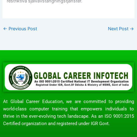
restriktiva självavstängningstjänster.
←
Previous Post
Next Post
→
At Global Career Education, we are committed to providing
world-class computer training that empowers individuals to
thrive in the ever-evolving tech landscape. As an ISO 9001:2015
Certified organization and registered under IGR Govt.