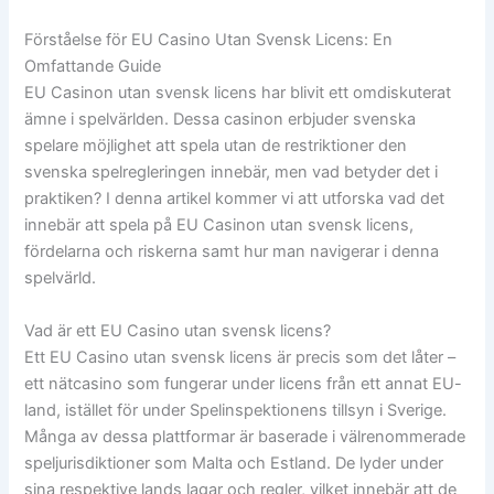
Förståelse för EU Casino Utan Svensk Licens: En
Omfattande Guide
EU Casinon utan svensk licens har blivit ett omdiskuterat
ämne i spelvärlden. Dessa casinon erbjuder svenska
spelare möjlighet att spela utan de restriktioner den
svenska spelregleringen innebär, men vad betyder det i
praktiken? I denna artikel kommer vi att utforska vad det
innebär att spela på EU Casinon utan svensk licens,
fördelarna och riskerna samt hur man navigerar i denna
spelvärld.
Vad är ett EU Casino utan svensk licens?
Ett EU Casino utan svensk licens är precis som det låter –
ett nätcasino som fungerar under licens från ett annat EU-
land, istället för under Spelinspektionens tillsyn i Sverige.
Många av dessa plattformar är baserade i välrenommerade
speljurisdiktioner som Malta och Estland. De lyder under
sina respektive lands lagar och regler, vilket innebär att de