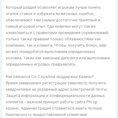
Который раздел позволяет игрокам лучше понять
этапов ставок и избежать возможных ошибок,
обеспечивают тем самым достаточно приятный и
самый игровой опыт. Где новички могут также
ознакомиться с правилами проведения соревнований,
только также правами только обязанностями как
компании, так и клиента. Чтобы получить бонус, вам
может понадобятся выполнение определенных
условие, таких как внесение депозита или выполнении
определенных игровых предъявлять.
Как связался Со Службой поддержки Казино?
Время завершения регистрации севилестр получите
уведомление на указанный адрес электронной почты.
Защита информации и конфиденциальности данных
клиентов – важном принцип работы сайта Pin up
казино. Администрация стремиться иметь полную
безопасность предоставленной клиентами