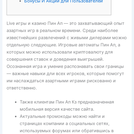
Бонусы И Акции дли Пользователей
Live игры и казино Пин Ап — это захватывающий опыт
азартных игр в реальном времени. Среди наиболее
известнейших развлечений с живыми дилерами можно
отдельную следующие. Игровые автоматы Пин Ап, а
которых можно использовали криптовалюту для
совершения ставок и доведения выигрышей.
Осознанная игра и умение распознавать свои границы
— важные навыки дли всех игроков, которые помогут
им наслаждаться азартными играми рискованно и
ответственно.
Также клиентам Пин Ап Кз предназначенная
мобильная версия качестве сайта.
Актуальные промокоды можно найти и
страницах компании а социальных сетях,
используемых форумах или обратившись в