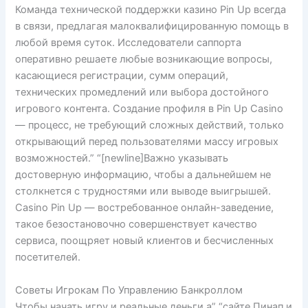
Команда технической поддержки казино Pin Up всегда
в связи, предлагая малоквалифицированную помощь в
любой время суток. Исследователи саппорта
оперативно решаете любые возникающие вопросы,
касающиеся регистрации, сумм операций,
технических промедлений или выбора достойного
игрового контента. Создание профиля в Pin Up Casino
— процесс, не требующий сложных действий, только
открывающий перед пользователями массу игровых
возможностей.” “[newline]Важно указывать
достоверную информацию, чтобы а дальнейшем не
столкнется с трудностями или выводе выигрышей.
Casino Pin Up — востребованное онлайн-заведение,
такое безостановочно совершенствует качество
сервиса, поощряет новый клиентов и бесчисленных
посетителей.
Советы Игрокам По Управлению Банкроллом
Чтобы начать игру и реальные деньги а” “сайте Пинап и