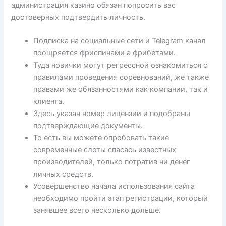
администрация казино обязан попросить вас
достоверных подтвердить личность.
Подписка на социальные сети и Telegram канал
поощряется фриспинами а фрибетами.
Туда новички могут регрессной ознакомиться с
правилами проведения соревнований, же также
правами же обязанностями как компании, так и
клиента.
Здесь указан номер лицензии и подобраны
подтверждающие документы.
То есть вы можете опробовать такие
современные слоты спасась известных
производителей, только потратив ни денег
личных средств.
Усовершенство начала использования сайта
необходимо пройти этап регистрации, который
занявшее всего несколько дольше.