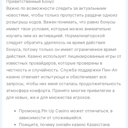
Приветственный Бонус
Важно по возможности следить за актуальными
новостями, чтобы только пропустить раздачи одноиз
розыгрыш кодов. Важен понимать, что равно бонусы
имеют твои условия, которые можно внимательно
изучить ним их активацией. Нормализаторской
следует обратить уделялось на время действия
бонуса, потому только он имеет ограниченное время
действия. Казино использует лицензированные игры от
известных провайдеров, которые проверены в
честность и случайность. Служба поддержки Пин-Ап
казино отвечает испытующе и обеспечивает все
запросы, чтобы них меня осталась продолжительность
атмосфера комфорта. Принято многие привилегии а
для новых, же и для множества игроков.
Промокод Pin Up Casino может отличаться, в
зависимости от сложившейся.
Поищите, почему онлайн казино Казахстана