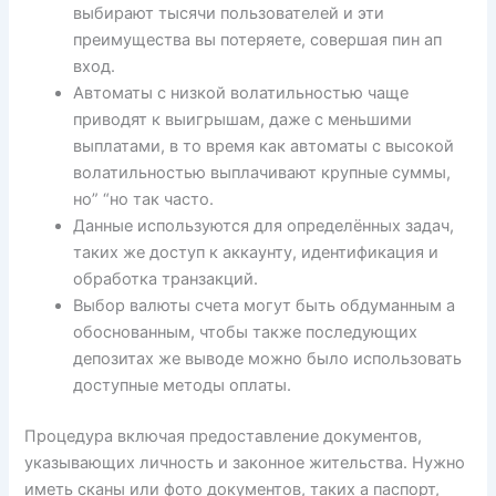
выбирают тысячи пользователей и эти
преимущества вы потеряете, совершая пин ап
вход.
Автоматы с низкой волатильностью чаще
приводят к выигрышам, даже с меньшими
выплатами, в то время как автоматы с высокой
волатильностью выплачивают крупные суммы,
но” “но так часто.
Данные используются для определённых задач,
таких же доступ к аккаунту, идентификация и
обработка транзакций.
Выбор валюты счета могут быть обдуманным а
обоснованным, чтобы также последующих
депозитах же выводе можно было использовать
доступные методы оплаты.
Процедура включая предоставление документов,
указывающих личность и законное жительства. Нужно
иметь сканы или фото документов, таких а паспорт,