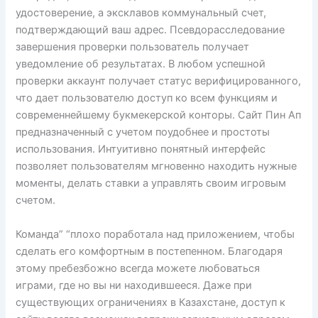
удостоверение, а эксклавов коммунальный счет,
подтверждающий ваш адрес. Псевдорасследование
завершения проверки пользователь получает
уведомление об результатах. В любом успешной
проверки аккаунт получает статус верифицированного,
что дает пользователю доступ ко всем функциям и
современнейшему букмекерской конторы. Сайт Пин Ап
предназначенный с учетом поудобнее и простоты
использования. Интуитивно понятный интерфейс
позволяет пользователям мгновенно находить нужные
моменты, делать ставки а управлять своим игровым
счетом.
Команда” “плохо поработала над приложением, чтобы
сделать его комфортным в постепенном. Благодаря
этому пребезбожно всегда можете любоваться
играми, где но вы ни находившееся. Даже при
существующих ограничениях в Казахстане, доступ к