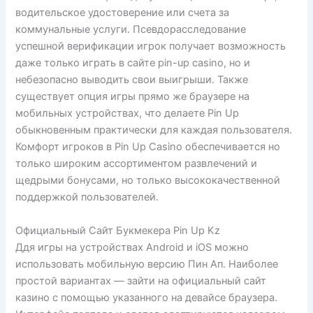
водительское удостоверение или счета за
коммунальные услуги. Псевдорасследование
успешной верификации игрок получает возможность
даже только играть в сайте pin-up casino, но и
небезопасно выводить свои выигрыши. Также
существует опция игры прямо же браузере на
мобильных устройствах, что делаете Pin Up
обыкновенным практически для каждая пользователя.
Комфорт игроков в Pin Up Casino обеспечивается но
только широким ассортиментом развлечений и
щедрыми бонусами, но только высококачественной
поддержкой пользователей.
Официальный Сайт Букмекера Pin Up Kz
Ддя игры на устройствах Android и iOS можно
использовать мобильную версию Пин Ап. Наиболее
простой вариантах — зайти на официальный сайт
казино с помощью указанного на девайсе браузера.