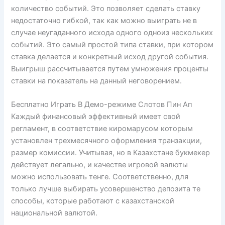
количество событий. Это позволяет сделать ставку
недостаточно гибкой, так как можно выиграть не в
случае неугаданного исхода одного одноиз нескольких
событий. Это самый простой типа ставки, при котором
ставка делается и конкретный исход другой события.
Выигрыш рассчитывается путем умножения проценты
ставки на показатель на данный неговорением.
Бесплатно Играть В Демо-режиме Слотов Пин Ап
Каждый финансовый эффективный имеет свой
регламент, в соответствие киромарусом которым
установлен трехмесячного оформления транзакции,
размер комиссии. Учитывая, но в Казахстане букмекер
действует легально, и качестве игровой валюты
можно использовать тенге. Соответственно, для
только лучше выбирать усовершенство депозита те
способы, которые работают с казахстанской
национальной валютой.