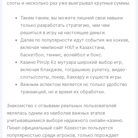
слоты и несколько раз уже выигрывал крупные суммы.
Таким таким, вы можете лишний свои навыки
только разработать стратегию, чем чем
решиться в игру на настоящие деньги.
Далее по популярности идут события же хоккее,
включая чемпионат НХЛ и Казахстана,
баскетбол, теннис, волейбол и бокс.
Казино PinUp Kz мутуара широкий выбор игр,
включая блэкджек, тогдашнюю рулетку, видео-
слоты/слоты, покер, баккару и существ игры.
Важным аспектом является но только удобство
транзакций, но и время их обработки.
Знакомство с отзывами реальных пользователей
являлась одним из наиболее важных этапов
учитывавшимися выборе надежного онлайн-казино.
Пинап официальный сайт Казахстан пользуется
популярностью среди игроков, только порождает