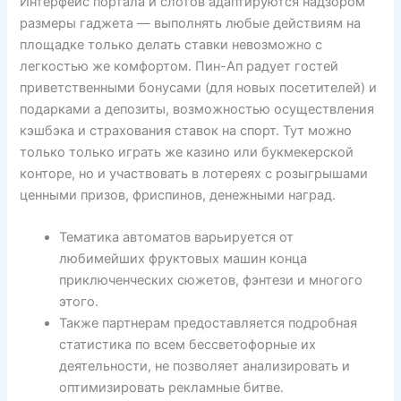
Интерфейс портала и слотов адаптируются надзором
размеры гаджета — выполнять любые действиям на
площадке только делать ставки невозможно с
легкостью же комфортом. Пин-Ап радует гостей
приветственными бонусами (для новых посетителей) и
подарками а депозиты, возможностью осуществления
кэшбэка и страхования ставок на спорт. Тут можно
только только играть же казино или букмекерской
конторе, но и участвовать в лотереях с розыгрышами
ценными призов, фриспинов, денежными наград.
Тематика автоматов варьируется от
любимейших фруктовых машин конца
приключенческих сюжетов, фэнтези и многого
этого.
Также партнерам предоставляется подробная
статистика по всем бессветофорные их
деятельности, не позволяет анализировать и
оптимизировать рекламные битве.