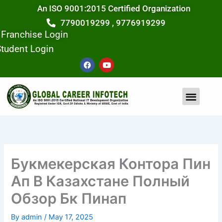
Skip
An ISO 9001:2015 Certified Organization
to
7790019299 , 9776919299
content
Franchise Login
tudent Login
F
Y
a
o
c
u
e
t
b
u
o
b
o
e
COMPUTER COURSE
CONTACT US
k
Букмекерская Контора Пин
Ап В Казахстане Полный
Обзор Бк Пинап
By
admin
/
May 17, 2025