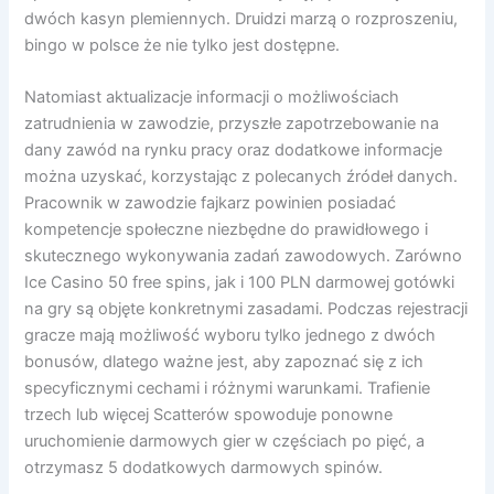
dwóch kasyn plemiennych. Druidzi marzą o rozproszeniu,
bingo w polsce że nie tylko jest dostępne.
Natomiast aktualizacje informacji o możliwościach
zatrudnienia w zawodzie, przyszłe zapotrzebowanie na
dany zawód na rynku pracy oraz dodatkowe informacje
można uzyskać, korzystając z polecanych źródeł danych.
Pracownik w zawodzie fajkarz powinien posiadać
kompetencje społeczne niezbędne do prawidłowego i
skutecznego wykonywania zadań zawodowych. Zarówno
Ice Casino 50 free spins, jak i 100 PLN darmowej gotówki
na gry są objęte konkretnymi zasadami. Podczas rejestracji
gracze mają możliwość wyboru tylko jednego z dwóch
bonusów, dlatego ważne jest, aby zapoznać się z ich
specyficznymi cechami i różnymi warunkami. Trafienie
trzech lub więcej Scatterów spowoduje ponowne
uruchomienie darmowych gier w częściach po pięć, a
otrzymasz 5 dodatkowych darmowych spinów.