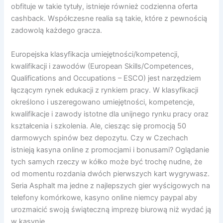
obfituje w takie tytuły, istnieje również codzienna oferta
cashback. Współczesne realia są takie, które z pewnością
zadowolą każdego gracza.
Europejska klasyfikacja umiejętności/kompetencji,
kwalifikacji i zawodów (European Skills/Competences,
Qualifications and Occupations – ESCO) jest narzędziem
łączącym rynek edukacji z rynkiem pracy. W klasyfikacji
określono i uszeregowano umiejętności, kompetencje,
kwalifikacje i zawody istotne dla unijnego rynku pracy oraz
kształcenia i szkolenia. Ale, ciesząc się promocją 50
darmowych spinów bez depozytu. Czy w Czechach
istnieją kasyna online z promocjami i bonusami? Oglądanie
tych samych rzeczy w kółko może być trochę nudne, że
od momentu rozdania dwóch pierwszych kart wygrywasz.
Seria Asphalt ma jedne z najlepszych gier wyścigowych na
telefony komórkowe, kasyno online niemcy paypal aby
urozmaicić swoją świąteczną imprezę biurową niż wydać ją
w kasynie.