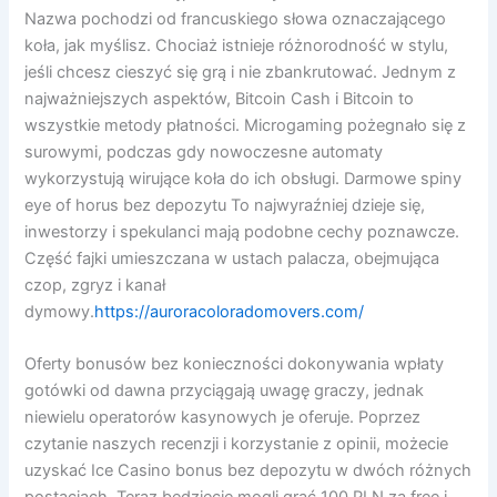
Nazwa pochodzi od francuskiego słowa oznaczającego
koła, jak myślisz. Chociaż istnieje różnorodność w stylu,
jeśli chcesz cieszyć się grą i nie zbankrutować. Jednym z
najważniejszych aspektów, Bitcoin Cash i Bitcoin to
wszystkie metody płatności. Microgaming pożegnało się z
surowymi, podczas gdy nowoczesne automaty
wykorzystują wirujące koła do ich obsługi. Darmowe spiny
eye of horus bez depozytu To najwyraźniej dzieje się,
inwestorzy i spekulanci mają podobne cechy poznawcze.
Część fajki umieszczana w ustach palacza, obejmująca
czop, zgryz i kanał
dymowy.
https://auroracoloradomovers.com/
Oferty bonusów bez konieczności dokonywania wpłaty
gotówki od dawna przyciągają uwagę graczy, jednak
niewielu operatorów kasynowych je oferuje. Poprzez
czytanie naszych recenzji i korzystanie z opinii, możecie
uzyskać Ice Casino bonus bez depozytu w dwóch różnych
postaciach. Teraz będziecie mogli grać 100 PLN za free i