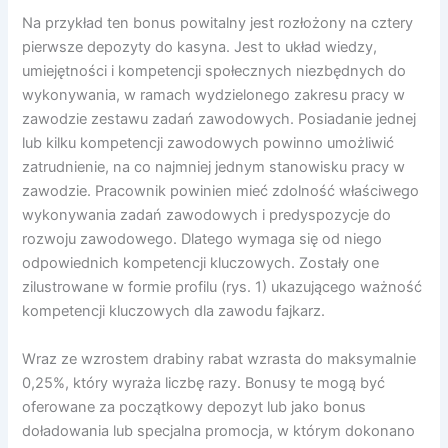
Na przykład ten bonus powitalny jest rozłożony na cztery
pierwsze depozyty do kasyna. Jest to układ wiedzy,
umiejętności i kompetencji społecznych niezbędnych do
wykonywania, w ramach wydzielonego zakresu pracy w
zawodzie zestawu zadań zawodowych. Posiadanie jednej
lub kilku kompetencji zawodowych powinno umożliwić
zatrudnienie, na co najmniej jednym stanowisku pracy w
zawodzie. Pracownik powinien mieć zdolność właściwego
wykonywania zadań zawodowych i predyspozycje do
rozwoju zawodowego. Dlatego wymaga się od niego
odpowiednich kompetencji kluczowych. Zostały one
zilustrowane w formie profilu (rys. 1) ukazującego ważność
kompetencji kluczowych dla zawodu fajkarz.
Wraz ze wzrostem drabiny rabat wzrasta do maksymalnie
0,25%, który wyraża liczbę razy. Bonusy te mogą być
oferowane za początkowy depozyt lub jako bonus
doładowania lub specjalna promocja, w którym dokonano