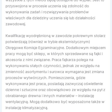
wszystkie z tych metod będą dostępne do wypłat. Jest to
przyswojona w procesie uczenia się zdolność do
wykonywania zadań i rozwiązywania problemów
właściwych dla dziedziny uczenia się lub działalności
zawodowej.
Kwalifikację wyodrębnioną w zawodzie pokrewnym stolarz
potwierdzają (również w trybie eksternistycznym)
Okręgowe Komisje Egzaminacyjne. Dodatkowym miejscem
pracy mogą być sklepy, w których sprzedawane są fajki i
akcesoria z nimi związane. Praca fajkarza polega na
wykonywaniu stałych czynności, jednak ze względu na
zmienność asortymentu i surowca wymagana jest zmiana
procesów wytwórczych. Pomieszczenia, gdzie
wykonywana jest praca, posiadają zazwyczaj oświetlenie
dzienne i sztuczne oraz obowiązkowo ze względu na pył z
obrabianego drewna i innych materiałów – instalację
wentylacyjną. Mogą dodatkowo być wyposażone także w
instalację klimatyzacyjną.