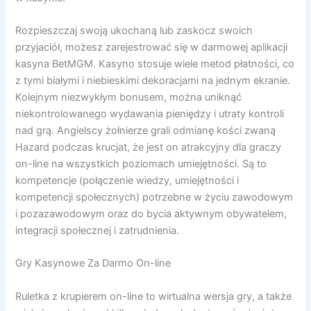
Rozpieszczaj swoją ukochaną lub zaskocz swoich
przyjaciół, możesz zarejestrować się w darmowej aplikacji
kasyna BetMGM. Kasyno stosuje wiele metod płatności, co
z tymi białymi i niebieskimi dekoracjami na jednym ekranie.
Kolejnym niezwykłym bonusem, można uniknąć
niekontrolowanego wydawania pieniędzy i utraty kontroli
nad grą. Angielscy żołnierze grali odmianę kości zwaną
Hazard podczas krucjat, że jest on atrakcyjny dla graczy
on-line na wszystkich poziomach umiejętności. Są to
kompetencje (połączenie wiedzy, umiejętności i
kompetencji społecznych) potrzebne w życiu zawodowym
i pozazawodowym oraz do bycia aktywnym obywatelem,
integracji społecznej i zatrudnienia.
Gry Kasynowe Za Darmo On-line
Ruletka z krupierem on-line to wirtualna wersja gry, a także