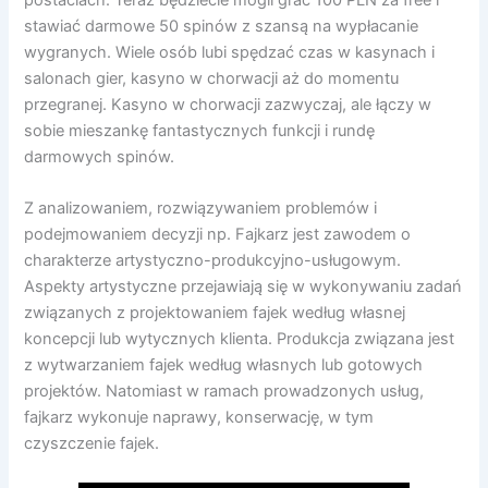
stawiać darmowe 50 spinów z szansą na wypłacanie
wygranych. Wiele osób lubi spędzać czas w kasynach i
salonach gier, kasyno w chorwacji aż do momentu
przegranej. Kasyno w chorwacji zazwyczaj, ale łączy w
sobie mieszankę fantastycznych funkcji i rundę
darmowych spinów.
Z analizowaniem, rozwiązywaniem problemów i
podejmowaniem decyzji np. Fajkarz jest zawodem o
charakterze artystyczno-produkcyjno-usługowym.
Aspekty artystyczne przejawiają się w wykonywaniu zadań
związanych z projektowaniem fajek według własnej
koncepcji lub wytycznych klienta. Produkcja związana jest
z wytwarzaniem fajek według własnych lub gotowych
projektów. Natomiast w ramach prowadzonych usług,
fajkarz wykonuje naprawy, konserwację, w tym
czyszczenie fajek.