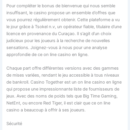
Pour compléter le bonus de bienvenue qui nous semble
insuffisant, le casino propose un ensemble d’offres que
vous pourrez régulièrement obtenir. Cette plateforme a vu
le jour grâce à Tsokel n.v, un opérateur fiable, titulaire d’une
licence en provenance du Curaçao. Il s’agit d’un choix
judicieux pour les joueurs à la recherche de nouvelles
sensations. Joignez-vous à nous pour une analyse
approfondie de ce on line casino en ligne.
Chaque part offre différentes versions avec des gammes
de mises variées, rendant le jeu accessible à tous niveaux
de bankroll. Casino Together est un on line casino en ligne
qui propose une impressionnante liste de fournisseurs de
jeux. Avec des noms de poids tels que Big Time Gaming,
NetEnt, ou encore Red Tiger, il est clair que ce on line
casino a beaucoup à offrir à ses joueurs.
Sécurité