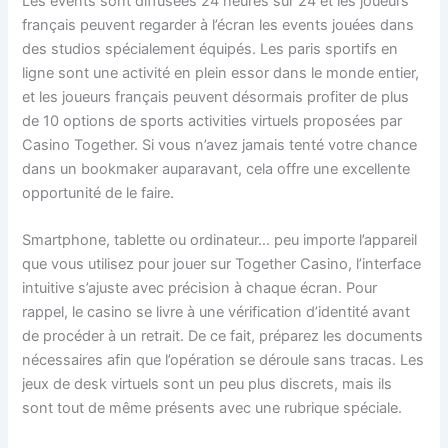
Les events sont diffusées 24 heures sur 24 et les joueurs
français peuvent regarder à l’écran les events jouées dans
des studios spécialement équipés. Les paris sportifs en
ligne sont une activité en plein essor dans le monde entier,
et les joueurs français peuvent désormais profiter de plus
de 10 options de sports activities virtuels proposées par
Casino Together. Si vous n’avez jamais tenté votre chance
dans un bookmaker auparavant, cela offre une excellente
opportunité de le faire.
Smartphone, tablette ou ordinateur… peu importe l’appareil
que vous utilisez pour jouer sur Together Casino, l’interface
intuitive s’ajuste avec précision à chaque écran. Pour
rappel, le casino se livre à une vérification d’identité avant
de procéder à un retrait. De ce fait, préparez les documents
nécessaires afin que l’opération se déroule sans tracas. Les
jeux de desk virtuels sont un peu plus discrets, mais ils
sont tout de même présents avec une rubrique spéciale.