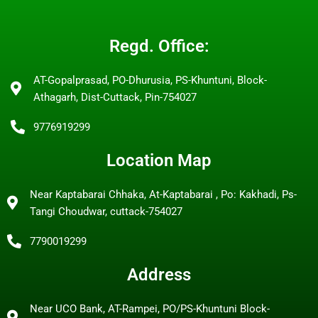
Regd. Office:
AT-Gopalprasad, PO-Dhurusia, PS-Khuntuni, Block-
Athagarh, Dist-Cuttack, Pin-754027
9776919299
Location Map
Near Kaptabarai Chhaka, At-Kaptabarai , Po: Kakhadi, Ps-
Tangi Choudwar, cuttack-754027
7790019299
Address
Near UCO Bank, AT-Rampei, PO/PS-Khuntuni Block-