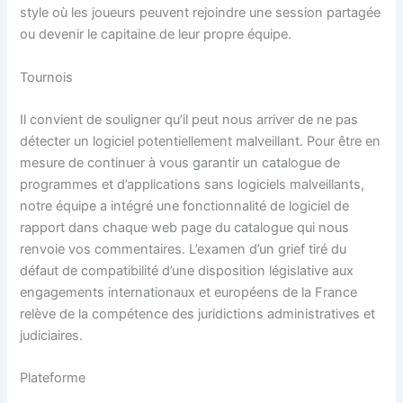
style où les joueurs peuvent rejoindre une session partagée
ou devenir le capitaine de leur propre équipe.
Tournois
Il convient de souligner qu’il peut nous arriver de ne pas
détecter un logiciel potentiellement malveillant. Pour être en
mesure de continuer à vous garantir un catalogue de
programmes et d’applications sans logiciels malveillants,
notre équipe a intégré une fonctionnalité de logiciel de
rapport dans chaque web page du catalogue qui nous
renvoie vos commentaires. L’examen d’un grief tiré du
défaut de compatibilité d’une disposition législative aux
engagements internationaux et européens de la France
relève de la compétence des juridictions administratives et
judiciaires.
Plateforme