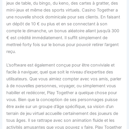
jeux de table, du bingo, du keno, des cartes à gratter, des
mini-jeux et même des sports virtuels. Casino Together a
une nouvelle shock dominicale pour ses clients. En faisant
un dépôt de 10 € ou plus et en se connectant à son
compte le dimanche, un bonus aléatoire allant jusqu’à 300
€ est crédité immédiatement. Il suffit simplement de
mettreé forty fois sur le bonus pour pouvoir retirer l’argent
reçu.
L’software est également conçue pour être conviviale et
facile à naviguer, quel que soit le niveau d’expertise des
utilisateurs. Que vous aimiez compter avec vos amis, parler
à de nouvelles personnes, voyager, ou simplement vous
habiller et redécorer, Play Together a quelque chose pour
vous. Bien que la conception de ses personnages puisse
être axée sur un groupe d’âge spécifique, sa vision d’un
terrain de jeu virtuel accueille certainement des joueurs de
tous âges. Il se rattrape avec son animation fluide et les
activités amusantes que vous pouvez y faire. Play Together