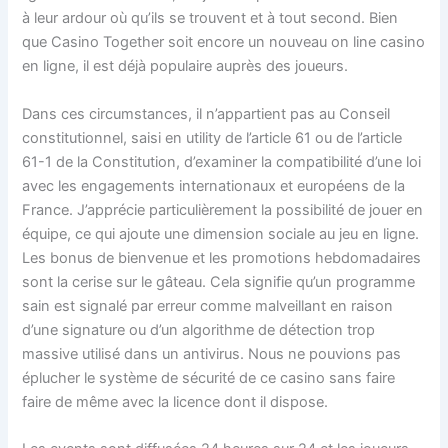
à leur ardour où qu’ils se trouvent et à tout second. Bien
que Casino Together soit encore un nouveau on line casino
en ligne, il est déjà populaire auprès des joueurs.
Dans ces circumstances, il n’appartient pas au Conseil
constitutionnel, saisi en utility de l’article 61 ou de l’article
61-1 de la Constitution, d’examiner la compatibilité d’une loi
avec les engagements internationaux et européens de la
France. J’apprécie particulièrement la possibilité de jouer en
équipe, ce qui ajoute une dimension sociale au jeu en ligne.
Les bonus de bienvenue et les promotions hebdomadaires
sont la cerise sur le gâteau. Cela signifie qu’un programme
sain est signalé par erreur comme malveillant en raison
d’une signature ou d’un algorithme de détection trop
massive utilisé dans un antivirus. Nous ne pouvions pas
éplucher le système de sécurité de ce casino sans faire
faire de même avec la licence dont il dispose.