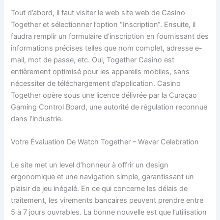
Tout d’abord, il faut visiter le web site web de Casino
Together et sélectionner l’option “Inscription“. Ensuite, il
faudra remplir un formulaire d’inscription en fournissant des
informations précises telles que nom complet, adresse e-
mail, mot de passe, etc. Oui, Together Casino est
entièrement optimisé pour les appareils mobiles, sans
nécessiter de téléchargement d’application. Casino
Together opère sous une licence délivrée par la Curaçao
Gaming Control Board, une autorité de régulation reconnue
dans l’industrie.
Votre Évaluation De Watch Together – Wever Celebration
Le site met un level d’honneur à offrir un design
ergonomique et une navigation simple, garantissant un
plaisir de jeu inégalé. En ce qui concerne les délais de
traitement, les virements bancaires peuvent prendre entre
5 à 7 jours ouvrables. La bonne nouvelle est que l’utilisation