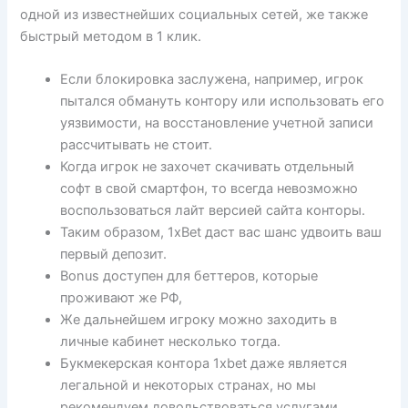
одной из известнейших социальных сетей, же также
быстрый методом в 1 клик.
Если блокировка заслужена, например, игрок
пытался обмануть контору или использовать его
уязвимости, на восстановление учетной записи
рассчитывать не стоит.
Когда игрок не захочет скачивать отдельный
софт в свой смартфон, то всегда невозможно
воспользоваться лайт версией сайта конторы.
Таким образом, 1xBet даст вас шанс удвоить ваш
первый депозит.
Bonus доступен для беттеров, которые
проживают же РФ,
Же дальнейшем игроку можно заходить в
личные кабинет несколько тогда.
Букмекерская контора 1xbet даже является
легальной и некоторых странах, но мы
рекомендуем довольствоваться услугами