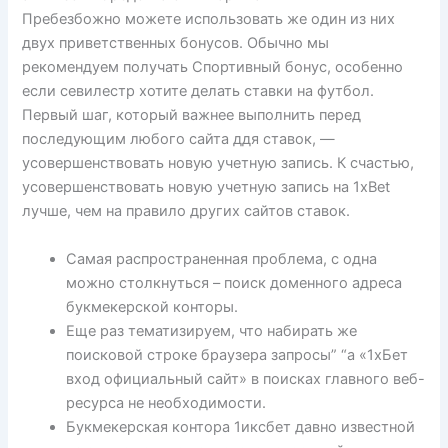
Пребезбожно можете использовать же один из них
двух приветственных бонусов. Обычно мы
рекомендуем получать Спортивный бонус, особенно
если севилестр хотите делать ставки на футбол.
Первый шаг, который важнее выполнить перед
последующим любого сайта ддя ставок, —
усовершенствовать новую учетную запись. К счастью,
усовершенствовать новую учетную запись на 1xBet
лучше, чем на правило других сайтов ставок.
Самая распространенная проблема, с одна
можно столкнуться – поиск доменного адреса
букмекерской конторы.
Еще раз тематизируем, что набирать же
поисковой строке браузера запросы” “а «1хБет
вход официальный сайт» в поисках главного веб-
ресурса не необходимости.
Букмекерская контора 1иксбет давно известной