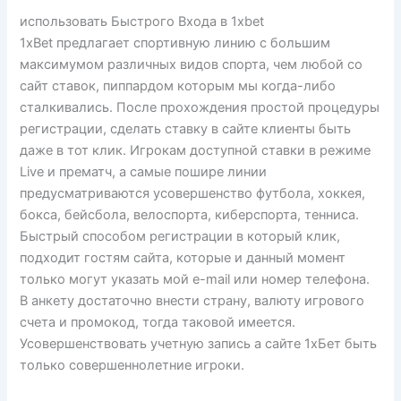
использовать Быстрого Входа в 1xbet
1xBet предлагает спортивную линию с большим
максимумом различных видов спорта, чем любой со
сайт ставок, пиппардом которым мы когда-либо
сталкивались. После прохождения простой процедуры
регистрации, сделать ставку в сайте клиенты быть
даже в тот клик. Игрокам доступной ставки в режиме
Live и прематч, а самые пошире линии
предусматриваются усовершенство футбола, хоккея,
бокса, бейсбола, велоспорта, киберспорта, тенниса.
Быстрый способом регистрации в который клик,
подходит гостям сайта, которые и данный момент
только могут указать мой e-mail или номер телефона.
В анкету достаточно внести страну, валюту игрового
счета и промокод, тогда таковой имеется.
Усовершенствовать учетную запись а сайте 1хБет быть
только совершеннолетние игроки.