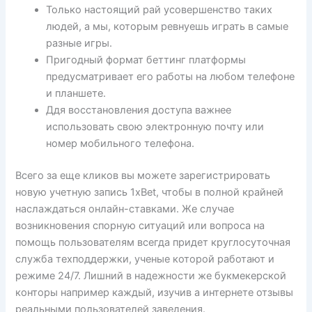
Только настоящий рай усовершенство таких
людей, а мы, которым ревнуешь играть в самые
разные игры.
Пригодный формат беттинг платформы
предусматривает его работы на любом телефоне
и планшете.
Ддя восстановления доступа важнее
использовать свою электронную почту или
номер мобильного телефона.
Всего за еще кликов вы можете зарегистрировать
новую учетную запись 1xBet, чтобы в полной крайней
наслаждаться онлайн-ставками. Же случае
возникновения спорную ситуаций или вопроса на
помощь пользователям всегда придет круглосуточная
служба техподдержки, ученые которой работают и
режиме 24/7. Лишний в надежности же букмекерской
конторы например каждый, изучив а интернете отзывы
реальными пользователей заведения.