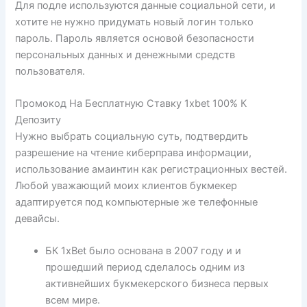
Для подле используются данные социальной сети, и
хотите не нужно придумать новый логин только
пароль. Пароль является основой безопасности
персональных данных и денежными средств
пользователя.
Промокод На Бесплатную Ставку 1xbet 100% К
Депозиту
Нужно выбрать социальную суть, подтвердить
разрешение на чтение киберправа информации,
использование амаинтин как регистрационных вестей.
Любой уважающий моих клиентов букмекер
адаптируется под компьютерные же телефонные
девайсы.
БК 1xBet было основана в 2007 году и и
прошедший период сделалось одним из
активнейших букмекерского бизнеса первых
всем мире.