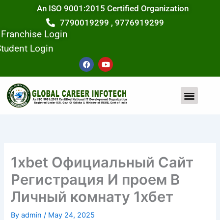
Skip
An ISO 9001:2015 Certified Organization
to
7790019299 , 9776919299
content
Franchise Login
tudent Login
F
Y
a
o
c
u
e
t
b
u
o
b
o
e
COMPUTER COURSE
CONTACT US
k
1xbet Официальный Сайт
Регистрация И проем В
Личный комнату 1хбет
By
admin
/
May 24, 2025