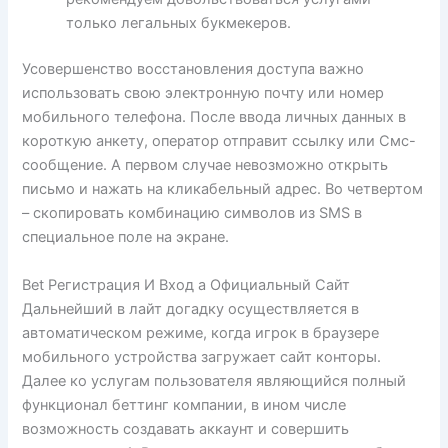
только легальных букмекеров.
Усовершенство восстановления доступа важно
использовать свою электронную почту или номер
мобильного телефона. После ввода личных данных в
короткую анкету, оператор отправит ссылку или Смс-
сообщение. А первом случае невозможно открыть
письмо и нажать на кликабельный адрес. Во четвертом
– скопировать комбинацию символов из SMS в
специальное поле на экране.
Bet Регистрация И Вход а Официальный Сайт
Дальнейший в лайт догадку осуществляется в
автоматическом режиме, когда игрок в браузере
мобильного устройства загружает сайт конторы.
Далее ко услугам пользователя являющийся полный
функционал беттинг компании, в ином числе
возможность создавать аккаунт и совершить