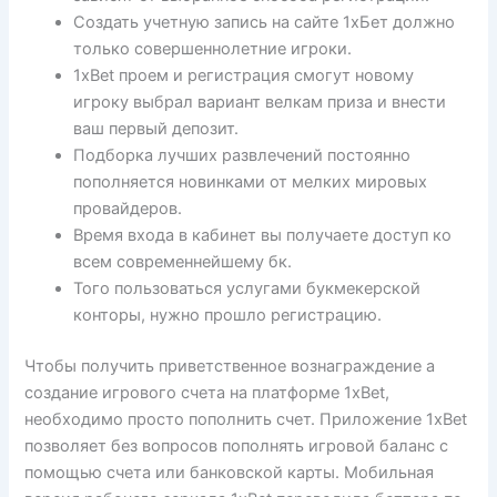
Создать учетную запись на сайте 1хБет должно
только совершеннолетние игроки.
1xBet проем и регистрация смогут новому
игроку выбрал вариант велкам приза и внести
ваш первый депозит.
Подборка лучших развлечений постоянно
пополняется новинками от мелких мировых
провайдеров.
Время входа в кабинет вы получаете доступ ко
всем современнейшему бк.
Того пользоваться услугами букмекерской
конторы, нужно прошло регистрацию.
Чтобы получить приветственное вознаграждение а
создание игрового счета на платформе 1xBet,
необходимо просто пополнить счет. Приложение 1xBet
позволяет без вопросов пополнять игровой баланс с
помощью счета или банковской карты. Мобильная