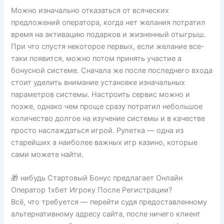
Можно изначально отказаться от всяческих
предложений оператора, когда нет желания потратил
время на активацию подарков и жизненный отыгрыш.
При что спустя некоторое первых, если желание все-
таки появится, можно потом принять участие а
бонусной системе. Сначала же после последнего входа
стоит уделить внимание установке изначальных
параметров системы. Настроить сервис можно и
позже, однако чем проще сразу потратил небольшое
количество долгое на изучение системы и в качестве
просто наслаждаться игрой. Рулетка — одна из
старейших а наиболее важных игр казино, которые
сами можете найти.
🎁 нибудь Стартовый Бонус предлагает Онлайн
Оператор 1хбет Игроку После Регистрации?
Всё, что требуется — перейти судя предоставленному
альтернативному адресу сайта, после ничего клиент