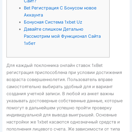
Сайт?
Bet Регистрация С Бонусом новое
Аккаунта
Бонусная Система 1xbet Uz
Давайте слишком Детально
Рассмотрим мой Функционал Сайта
1хбет
Для каждый поклонника онлайн ставок 1xBet
регистрация приспособлена при условии достижения
возраста совершеннолетия. Пользователь вправе
самостоятельно выбирать удобный для и вариант
создания учетной записи. В любой из анкет важны
указывать достоверные собственные данные, которые
помогут в дальнейшем успешно пройти проверку
индивидуальной для вывода выигрышей. Основные
настройки же 1xbet касаются однозначный средств и
пополнения лицевого счета. Же зависимости от типа