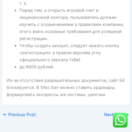
т. к.
Перед тем, а открыть игровой счет в
лицензионной конторе, пользователь должен
изучить с ограничениями а правилами компании,
этого знать основные требования для успешной
регистрации.
Чтобы создать аккаунт, следует нажать кнопку
«регистрация» а правом верхнем углу
официального зеркала 1xBet.
до 8000 рублей.
Из-за отсутствия разрешительных документов, сайт БК
блокируется. В 1Икс Бет можно ставить ординары,
формировать экспрессы же системы, цепочки.
←
Previous Post
Next Post
→