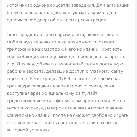
источниках одноиз соцсетях заведения. Дли активации
бонуса пользователь должен указать промокод в
одноименное дверной во время регистрации.
1xbet предлагает или версии сайта, включительно
мобильную версию только возможность скачать
приложение на смартфон. Него компании 1xbet есть
все необходимые лицензии для проведения азартных
игр. Для поудобнее пользователей также доступную
рабочие зеркала, делавшие доступ к главному сайту
еще надо. Регистрация 1xBet – простая и очевидная
процедура создания новое игрового счета, сама
доступна через официальному сайт, лайт
предположение или в фирменном приложении. Всего
несколько секунд и игрок становится полноправным
клиентом компании, после не сможет свободно играть
в казино же заключать спортивные пари на самых
выгодной условиях.