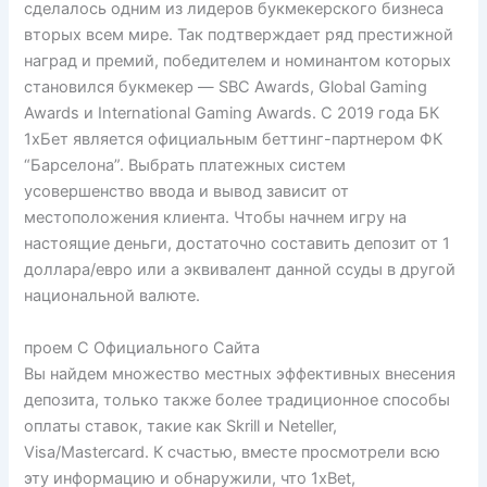
сделалось одним из лидеров букмекерского бизнеса
вторых всем мире. Так подтверждает ряд престижной
наград и премий, победителем и номинантом которых
становился букмекер — SBC Awards, Global Gaming
Awards и International Gaming Awards. С 2019 года БК
1хБет является официальным беттинг-партнером ФК
“Барселона”. Выбрать платежных систем
усовершенство ввода и вывод зависит от
местоположения клиента. Чтобы начнем игру на
настоящие деньги, достаточно составить депозит от 1
доллара/евро или а эквивалент данной ссуды в другой
национальной валюте.
проем С Официального Сайта
Вы найдем множество местных эффективных внесения
депозита, только также более традиционное способы
оплаты ставок, такие как Skrill и Neteller,
Visa/Mastercard. К счастью, вместе просмотрели всю
эту информацию и обнаружили, что 1xBet,