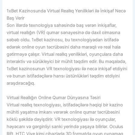
1xBet Kazinosunda Virtual Reallıq Yenilikləri ilə İnkişaf Necə
Baş Verir
Son illərdə texnologiya sahəsində baş verən inkişaflar,
virtual reallığın (VR) qumar sənayesinə də daxil olmasına
səbəb oldu. 1xBet kazinosu, bu texnologiyadan istifadə
edərək online oyun təcrübəsini daha maraqlı və real hala
gətirməyə çalışır. Virtual reallıq yenilikləri, oyunçulara daha
interaktiv və sürükleyici bir mühit təqdim edir. Bu məqalədə,
1xBet kazinosunun VR texnologiyası ilə necə inkişaf etdiyini
və bunun istifadəçilərə hansı üstünlükləri təqdim etdiyini
araşdıracağıq.
Virtual Reallığın Online Qumar Dünyasına Təsiri
Virtual reallıq texnologiyası, istifadəçilərə həqiqi bir kazino
mühiti yaşatma imkanı verərək online qumar təcrübəsini
köklü şəkildə dəyişdirir. VR texnologiyası ilə oyunçular,
həyəcanı və gərginliyi sanki yerində yaşaya bilirlər. Oculus
Rift, HTC Vive kimi cihazlarla 3D formatda oyun oynamaq