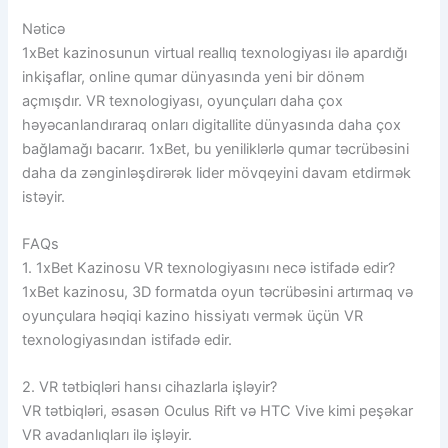
Nəticə
1xBet kazinosunun virtual reallıq texnologiyası ilə apardığı
inkişaflar, online qumar dünyasında yeni bir dönəm
açmışdır. VR texnologiyası, oyunçuları daha çox
həyəcanlandıraraq onları digitallite dünyasında daha çox
bağlamağı bacarır. 1xBet, bu yeniliklərlə qumar təcrübəsini
daha da zənginləşdirərək lider mövqeyini davam etdirmək
istəyir.
FAQs
1. 1xBet Kazinosu VR texnologiyasını necə istifadə edir?
1xBet kazinosu, 3D formatda oyun təcrübəsini artırmaq və
oyunçulara həqiqi kazino hissiyatı vermək üçün VR
texnologiyasından istifadə edir.
2. VR tətbiqləri hansı cihazlarla işləyir?
VR tətbiqləri, əsasən Oculus Rift və HTC Vive kimi peşəkar
VR avadanlıqları ilə işləyir.