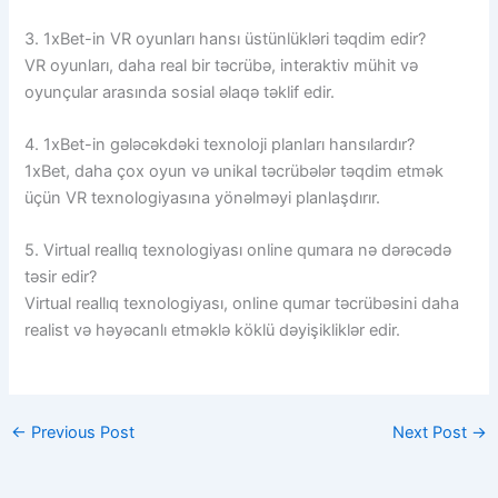
3. 1xBet-in VR oyunları hansı üstünlükləri təqdim edir?
VR oyunları, daha real bir təcrübə, interaktiv mühit və
oyunçular arasında sosial əlaqə təklif edir.
4. 1xBet-in gələcəkdəki texnoloji planları hansılardır?
1xBet, daha çox oyun və unikal təcrübələr təqdim etmək
üçün VR texnologiyasına yönəlməyi planlaşdırır.
5. Virtual reallıq texnologiyası online qumara nə dərəcədə
təsir edir?
Virtual reallıq texnologiyası, online qumar təcrübəsini daha
realist və həyəcanlı etməklə köklü dəyişikliklər edir.
←
Previous Post
Next Post
→